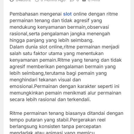
Pembahasan mengenai
slot
online dengan ritme
permainan tenang dan tidak agresif yang
mendukung kenyamanan bermain,observasi
rasional,serta pengalaman jangka menengah
hingga panjang yang lebih seimbang.
Dalam dunia slot online,ritme permainan menjadi
salah satu faktor utama yang menentukan
kenyamanan pemain.Ritme yang tenang dan tidak
agresif memberikan pengalaman bermain yang
lebih seimbang,terutama bagi pemain yang
menghindari tekanan visual dan
emosional.Permainan dengan karakter seperti ini
memungkinkan pemain menikmati alur permainan
secara lebih rasional dan terkendali.
Ritme permainan tenang biasanya ditandai dengan
tempo putaran yang stabil.Pergerakan reel
berlangsung konsisten tanpa percepatan
mendadak atau animasi yang memicu