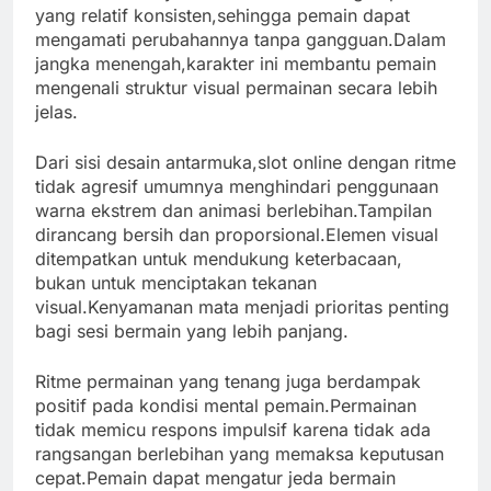
yang relatif konsisten,sehingga pemain dapat
mengamati perubahannya tanpa gangguan.Dalam
jangka menengah,karakter ini membantu pemain
mengenali struktur visual permainan secara lebih
jelas.
Dari sisi desain antarmuka,slot online dengan ritme
tidak agresif umumnya menghindari penggunaan
warna ekstrem dan animasi berlebihan.Tampilan
dirancang bersih dan proporsional.Elemen visual
ditempatkan untuk mendukung keterbacaan,
bukan untuk menciptakan tekanan
visual.Kenyamanan mata menjadi prioritas penting
bagi sesi bermain yang lebih panjang.
Ritme permainan yang tenang juga berdampak
positif pada kondisi mental pemain.Permainan
tidak memicu respons impulsif karena tidak ada
rangsangan berlebihan yang memaksa keputusan
cepat.Pemain dapat mengatur jeda bermain