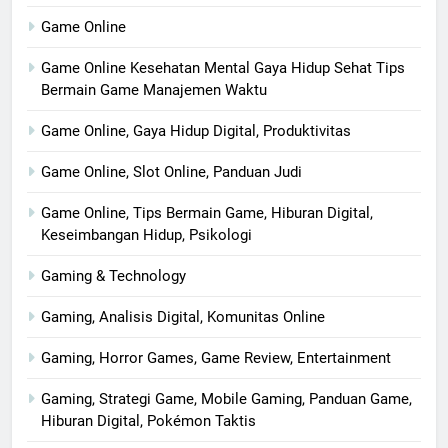
Game Online
Game Online Kesehatan Mental Gaya Hidup Sehat Tips
Bermain Game Manajemen Waktu
Game Online, Gaya Hidup Digital, Produktivitas
Game Online, Slot Online, Panduan Judi
Game Online, Tips Bermain Game, Hiburan Digital,
Keseimbangan Hidup, Psikologi
Gaming & Technology
Gaming, Analisis Digital, Komunitas Online
Gaming, Horror Games, Game Review, Entertainment
Gaming, Strategi Game, Mobile Gaming, Panduan Game,
Hiburan Digital, Pokémon Taktis