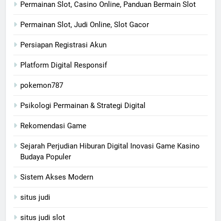
Permainan Slot, Casino Online, Panduan Bermain Slot
Permainan Slot, Judi Online, Slot Gacor
Persiapan Registrasi Akun
Platform Digital Responsif
pokemon787
Psikologi Permainan & Strategi Digital
Rekomendasi Game
Sejarah Perjudian Hiburan Digital Inovasi Game Kasino
Budaya Populer
Sistem Akses Modern
situs judi
situs judi slot