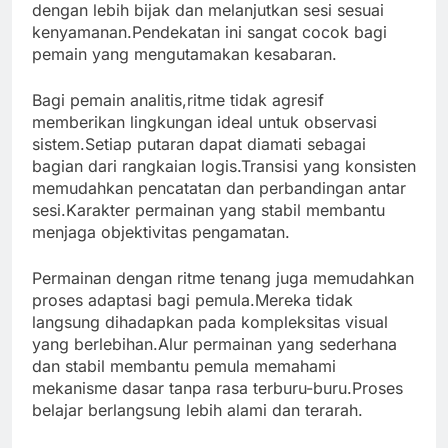
dengan lebih bijak dan melanjutkan sesi sesuai
kenyamanan.Pendekatan ini sangat cocok bagi
pemain yang mengutamakan kesabaran.
Bagi pemain analitis,ritme tidak agresif
memberikan lingkungan ideal untuk observasi
sistem.Setiap putaran dapat diamati sebagai
bagian dari rangkaian logis.Transisi yang konsisten
memudahkan pencatatan dan perbandingan antar
sesi.Karakter permainan yang stabil membantu
menjaga objektivitas pengamatan.
Permainan dengan ritme tenang juga memudahkan
proses adaptasi bagi pemula.Mereka tidak
langsung dihadapkan pada kompleksitas visual
yang berlebihan.Alur permainan yang sederhana
dan stabil membantu pemula memahami
mekanisme dasar tanpa rasa terburu-buru.Proses
belajar berlangsung lebih alami dan terarah.