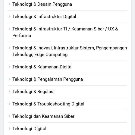
Teknologi & Desain Pengguna
Teknologi & Infrastruktur Digital
Teknologi & Infrastruktur TI / Keamanan Siber / UX &
Performa
Teknologi & Inovasi, Infrastruktur Sistem, Pengembangan
Teknologi, Edge Computing
Teknologi & Keamanan Digital
Teknologi & Pengalaman Pengguna
Teknologi & Regulasi
Teknologi & Troubleshooting Digital
Teknologi dan Keamanan Siber
Teknologi Digital