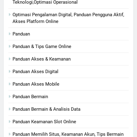
Teknologi,Optimasi Operasional
Optimasi Pengalaman Digital, Panduan Pengguna Aktif,
Akses Platform Online
Panduan
Panduan & Tips Game Online
Panduan Akses & Keamanan
Panduan Akses Digital
Panduan Akses Mobile
Panduan Bermain
Panduan Bermain & Analisis Data
Panduan Keamanan Slot Online
Panduan Memilih Situs, Keamanan Akun, Tips Bermain