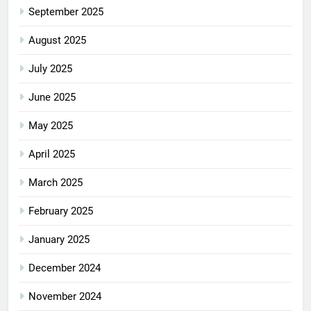
September 2025
August 2025
July 2025
June 2025
May 2025
April 2025
March 2025
February 2025
January 2025
December 2024
November 2024