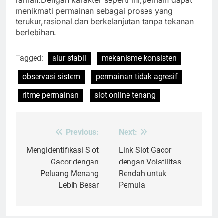
ramah.Dengan karakter seperti ini,pemain dapat
menikmati permainan sebagai proses yang
terukur,rasional,dan berkelanjutan tanpa tekanan
berlebihan.
Tagged:
alur stabil
mekanisme konsisten
observasi sistem
permainan tidak agresif
ritme permainan
slot online tenang
Previous:
Next:
Post
navigation
Mengidentifikasi Slot
Link Slot Gacor
Gacor dengan
dengan Volatilitas
Peluang Menang
Rendah untuk
Lebih Besar
Pemula