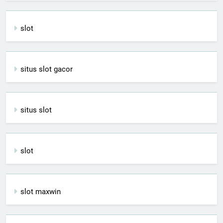
slot
situs slot gacor
situs slot
slot
slot maxwin