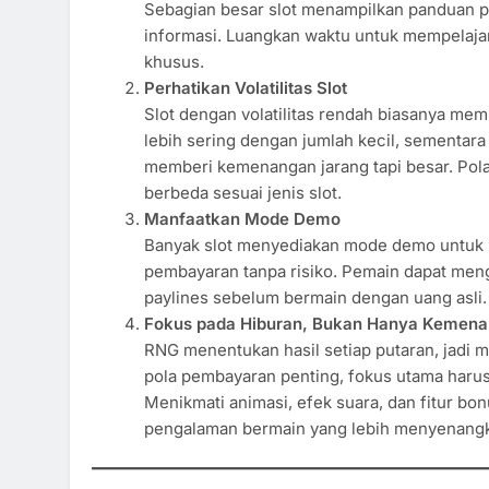
Sebagian besar slot menampilkan panduan p
informasi. Luangkan waktu untuk mempelajar
khusus.
Perhatikan Volatilitas Slot
Slot dengan volatilitas rendah biasanya m
lebih sering dengan jumlah kecil, sementara sl
memberi kemenangan jarang tapi besar. Pol
berbeda sesuai jenis slot.
Manfaatkan Mode Demo
Banyak slot menyediakan mode demo untuk
pembayaran tanpa risiko. Pemain dapat men
paylines sebelum bermain dengan uang asli.
Fokus pada Hiburan, Bukan Hanya Kemen
RNG menentukan hasil setiap putaran, jadi
pola pembayaran penting, fokus utama harus
Menikmati animasi, efek suara, dan fitur b
pengalaman bermain yang lebih menyenang