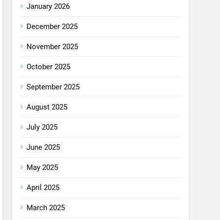
January 2026
December 2025
November 2025
October 2025
September 2025
August 2025
July 2025
June 2025
May 2025
April 2025
March 2025