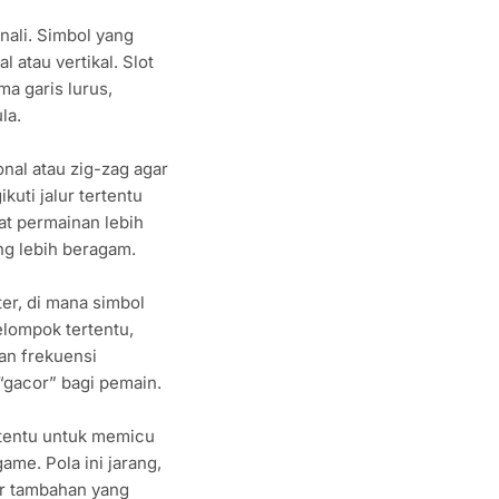
nali. Simbol yang
 atau vertikal. Slot
ma garis lurus,
la.
al atau zig-zag agar
uti jalur tertentu
at permainan lebih
g lebih beragam.
er, di mana simbol
lompok tertentu,
kan frekuensi
gacor” bagi pemain.
rtentu untuk memicu
game. Pola ini jarang,
r tambahan yang