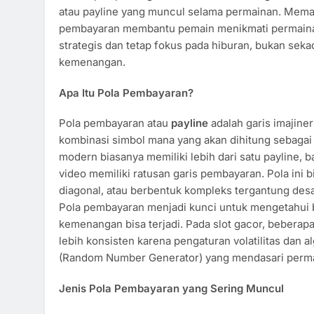
atau payline yang muncul selama permainan. Mema
pembayaran membantu pemain menikmati permaina
strategis dan tetap fokus pada hiburan, bukan sek
kemenangan.
Apa Itu Pola Pembayaran?
Pola pembayaran atau
payline
adalah garis imajin
kombinasi simbol mana yang akan dihitung sebagai
modern biasanya memiliki lebih dari satu payline, 
video memiliki ratusan garis pembayaran. Pola ini bi
diagonal, atau berbentuk kompleks tergantung des
Pola pembayaran menjadi kunci untuk mengetahui
kemenangan bisa terjadi. Pada slot gacor, beberap
lebih konsisten karena pengaturan volatilitas dan 
(Random Number Generator) yang mendasari perm
Jenis Pola Pembayaran yang Sering Muncul