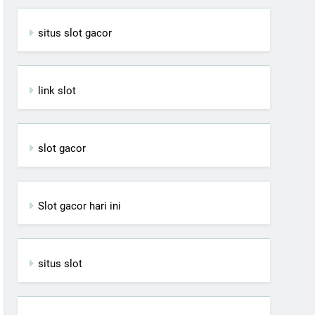
situs slot gacor
link slot
slot gacor
Slot gacor hari ini
situs slot