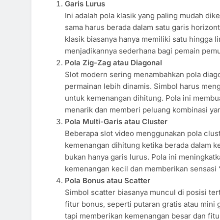
Garis Lurus
Ini adalah pola klasik yang paling mudah dike
sama harus berada dalam satu garis horizontal
klasik biasanya hanya memiliki satu hingga li
menjadikannya sederhana bagi pemain pemu
Pola Zig-Zag atau Diagonal
Slot modern sering menambahkan pola diagon
permainan lebih dinamis. Simbol harus mengik
untuk kemenangan dihitung. Pola ini membu
menarik dan memberi peluang kombinasi yan
Pola Multi-Garis atau Cluster
Beberapa slot video menggunakan pola clust
kemenangan dihitung ketika berada dalam ke
bukan hanya garis lurus. Pola ini meningkat
kemenangan kecil dan memberikan sensasi “
Pola Bonus atau Scatter
Simbol scatter biasanya muncul di posisi te
fitur bonus, seperti putaran gratis atau mini 
tapi memberikan kemenangan besar dan fitu