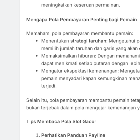
meningkatkan keseruan permainan.
Mengapa Pola Pembayaran Penting bagi Pemain
Memahami pola pembayaran membantu pemain:
Menentukan
strategi taruhan
: Mengetahui 
memilih jumlah taruhan dan garis yang akan d
Memaksimalkan hiburan: Dengan memahami j
dapat menikmati setiap putaran dengan lebih
Mengatur ekspektasi kemenangan: Mengeta
pemain menyadari kapan kemungkinan menan
terjadi.
Selain itu, pola pembayaran membantu pemain teta
bukan terjebak dalam pola mengejar kemenangan yan
Tips Membaca Pola Slot Gacor
Perhatikan Panduan Payline