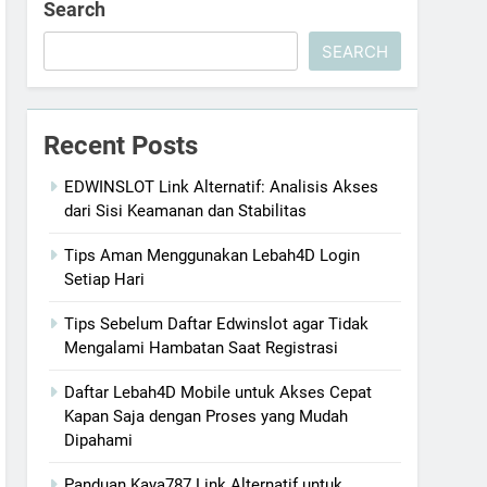
Search
SEARCH
Recent Posts
EDWINSLOT Link Alternatif: Analisis Akses
dari Sisi Keamanan dan Stabilitas
Tips Aman Menggunakan Lebah4D Login
Setiap Hari
Tips Sebelum Daftar Edwinslot agar Tidak
Mengalami Hambatan Saat Registrasi
Daftar Lebah4D Mobile untuk Akses Cepat
Kapan Saja dengan Proses yang Mudah
Dipahami
Panduan Kaya787 Link Alternatif untuk