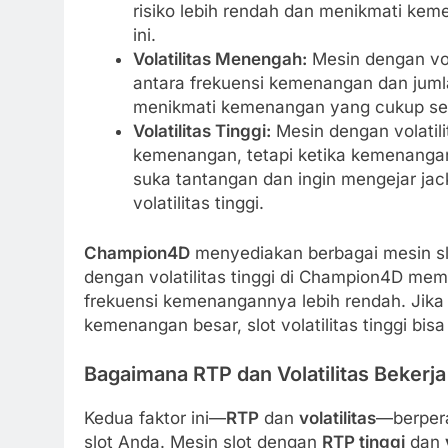
risiko lebih rendah dan menikmati kem
ini.
Volatilitas Menengah:
Mesin dengan vo
antara frekuensi kemenangan dan juml
menikmati kemenangan yang cukup seri
Volatilitas Tinggi:
Mesin dengan volatilit
kemenangan, tetapi ketika kemenangan
suka tantangan dan ingin mengejar jac
volatilitas tinggi.
Champion4D
menyediakan berbagai mesin slo
dengan volatilitas tinggi di Champion4D mem
frekuensi kemenangannya lebih rendah. Jika
kemenangan besar, slot volatilitas tinggi bisa
Bagaimana RTP dan Volatilitas Bekerj
Kedua faktor ini—
RTP
dan
volatilitas
—berper
slot Anda. Mesin slot dengan
RTP tinggi
dan