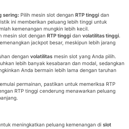
 sering:
Pilih mesin slot dengan
RTP tinggi
dan
istik ini memberikan peluang lebih tinggi untuk
mlah kemenangan mungkin lebih kecil.
ih mesin slot dengan
RTP tinggi
dan
volatilitas tinggi
.
emenangkan jackpot besar, meskipun lebih jarang
ruhan dengan
volatilitas
mesin slot yang Anda pilih.
utuhkan lebih banyak kesabaran dan modal, sedangkan
ngkinkan Anda bermain lebih lama dengan taruhan
mulai permainan, pastikan untuk memeriksa RTP
dengan RTP tinggi cenderung menawarkan peluang
panjang.
untuk meningkatkan peluang kemenangan di
slot