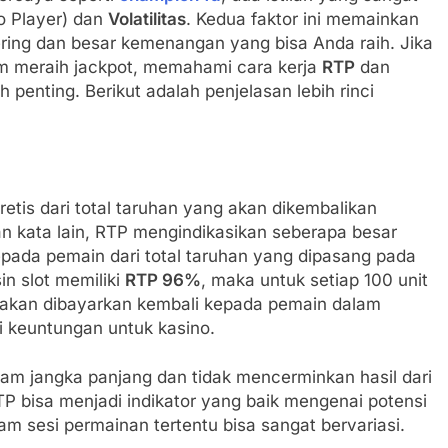
o Player) dan
Volatilitas
. Kedua faktor ini memainkan
ing dan besar kemenangan yang bisa Anda raih. Jika
m meraih jackpot, memahami cara kerja
RTP
dan
penting. Berikut adalah penjelasan lebih rinci
etis dari total taruhan yang akan dikembalikan
 kata lain, RTP mengindikasikan seberapa besar
epada pemain dari total taruhan yang dipasang pada
in slot memiliki
RTP 96%
, maka untuk setiap 100 unit
it akan dibayarkan kembali kepada pemain dalam
 keuntungan untuk kasino.
lam jangka panjang dan tidak mencerminkan hasil dari
TP bisa menjadi indikator yang baik mengenai potensi
m sesi permainan tertentu bisa sangat bervariasi.