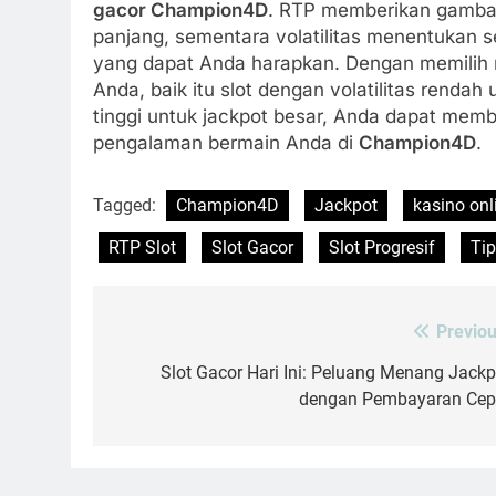
gacor Champion4D
. RTP memberikan gambar
panjang, sementara volatilitas menentukan
yang dapat Anda harapkan. Dengan memilih m
Anda, baik itu slot dengan volatilitas rendah
tinggi untuk jackpot besar, Anda dapat mem
pengalaman bermain Anda di
Champion4D
.
Tagged:
Champion4D
Jackpot
kasino onl
RTP Slot
Slot Gacor
Slot Progresif
Tip
Previou
Post
navigation
Slot Gacor Hari Ini: Peluang Menang Jackp
dengan Pembayaran Cep