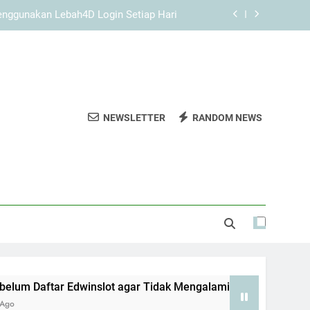
nggunakan Lebah4D Login Setiap Hari
k Mengalami Hambatan Saat Registrasi
a dengan Proses yang Mudah Dipahami
kses dari Sisi Keamanan dan Stabilitas
NEWSLETTER
RANDOM NEWS
nggunakan Lebah4D Login Setiap Hari
k Mengalami Hambatan Saat Registrasi
a dengan Proses yang Mudah Dipahami
r Edwinslot agar Tidak Mengalami Hambatan Saat Registrasi