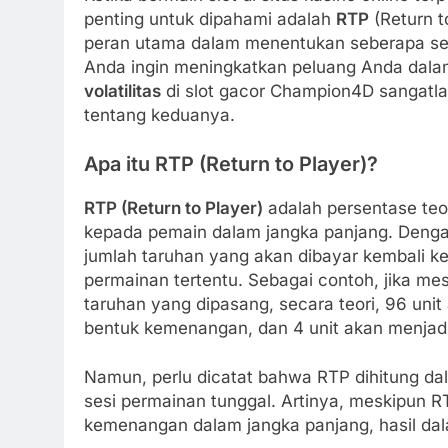
penting untuk dipahami adalah
RTP
(Return t
peran utama dalam menentukan seberapa ser
Anda ingin meningkatkan peluang Anda dala
volatilitas
di slot gacor Champion4D sangatlah 
tentang keduanya.
Apa itu RTP (Return to Player)?
RTP (Return to Player)
adalah persentase teor
kepada pemain dalam jangka panjang. Dengan
jumlah taruhan yang akan dibayar kembali k
permainan tertentu. Sebagai contoh, jika mes
taruhan yang dipasang, secara teori, 96 un
bentuk kemenangan, dan 4 unit akan menjadi
Namun, perlu dicatat bahwa RTP dihitung da
sesi permainan tunggal. Artinya, meskipun R
kemenangan dalam jangka panjang, hasil dala