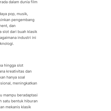
ada dalam dunia film
daya pop, musik,
gkinkan pengembang
ment, dan
slot dari buah klasik
agaimana industri ini
knologi.
a hingga slot
a kreativitas dan
kan hanya soal
sional, meningkatkan
alu mampu beradaptasi
h satu bentuk hiburan
gan mekanis klasik