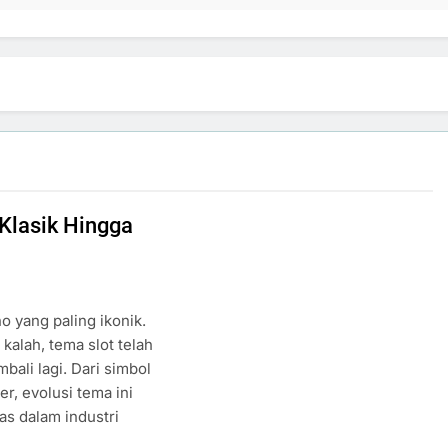
Klasik Hingga
o yang paling ikonik.
alah, tema slot telah
ali lagi. Dari simbol
r, evolusi tema ini
as dalam industri