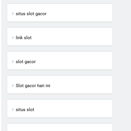
situs slot gacor
link slot
slot gacor
Slot gacor hari ini
situs slot