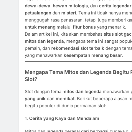
dewa-dewa
,
hewan mitologis
, dan
cerita legendar
petualangan
dan
misteri
. Tema ini tidak hanya me
menggugah rasa penasaran, tetapi juga memberik
untuk menang
melalui
fitur bonus
yang menarik.
Dalam artikel ini, kita akan membahas
situs slot g
mitos dan legenda
, mengapa tema ini sangat popul
pemain, dan
rekomendasi slot terbaik
dengan tem
yang menawarkan
kesempatan menang besar
.
Mengapa Tema Mitos dan Legenda Begitu 
Slot?
Slot dengan tema
mitos dan legenda
menawarkan
yang unik
dan
memikat
. Berikut beberapa alasan 
begitu populer di dunia permainan slot:
1.
Cerita yang Kaya dan Mendalam
Mitos dan legenda berasal dari berbagai budaya di 