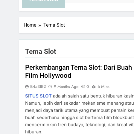
Home
Tema Slot
Tema Slot
Perkembangan Tema Slot: Dari Buah 
Film Hollywood
B4a38f2
9 Months Ago
0
6 Mins
SITUS SLOT
adalah salah satu bentuk hiburan kasin
Namun, lebih dari sekadar mekanisme menang atau k
menjadi daya tarik utama yang membuat pemain kemb
buah sederhana hingga slot bertema film blockbuste
mencerminkan tren budaya, teknologi, dan kreativit
hiburan.