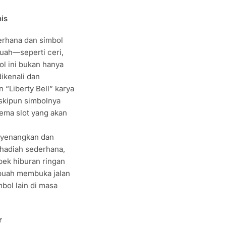
is
erhana dan simbol
uah—seperti ceri,
l ini bukan hanya
dikenali dan
“Liberty Bell” karya
eskipun simbolnya
tema slot yang akan
nyenangkan dan
 hadiah sederhana,
ek hiburan ringan
 buah membuka jalan
ol lain di masa
r