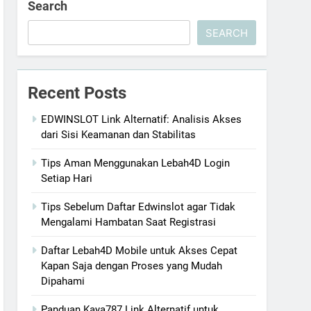
Search
SEARCH
Recent Posts
EDWINSLOT Link Alternatif: Analisis Akses
dari Sisi Keamanan dan Stabilitas
Tips Aman Menggunakan Lebah4D Login
Setiap Hari
Tips Sebelum Daftar Edwinslot agar Tidak
Mengalami Hambatan Saat Registrasi
Daftar Lebah4D Mobile untuk Akses Cepat
Kapan Saja dengan Proses yang Mudah
Dipahami
Panduan Kaya787 Link Alternatif untuk