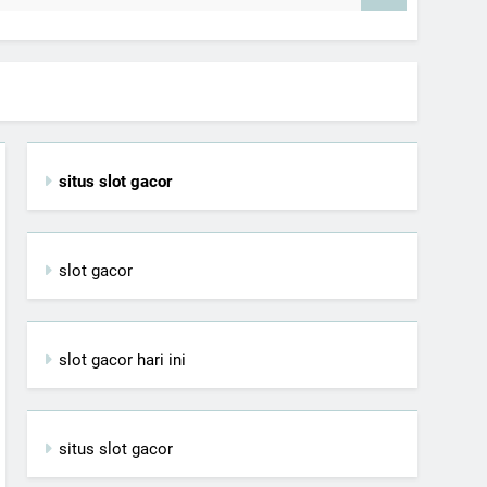
situs slot gacor
slot gacor
slot gacor hari ini
situs slot gacor