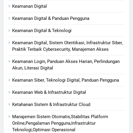
Keamanan Digital
Keamanan Digital & Panduan Pengguna
Keamanan Digital & Teknologi
Keamanan Digital, Sistem Otentikasi, Infrastruktur Siber,
Praktik Terbaik Cybersecurity, Manajemen Akses
Keamanan Login, Panduan Akses Harian, Perlindungan
Akun, Literasi Digital
Keamanan Siber, Teknologi Digital, Panduan Pengguna
Keamanan Web & Infrastruktur Digital
Ketahanan Sistem & Infrastruktur Cloud
Manajemen Sistem Otomatis,Stabilitas Platform
Online,Pengalaman Pengguna,Infrastruktur
Teknologi,Optimasi Operasional