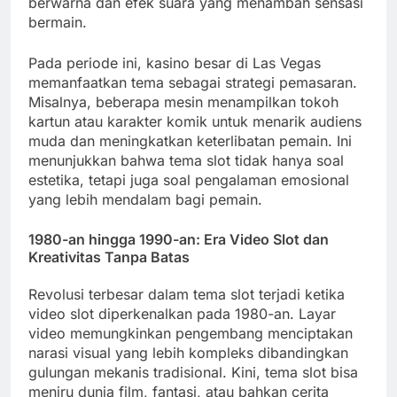
berwarna dan efek suara yang menambah sensasi
bermain.
Pada periode ini, kasino besar di Las Vegas
memanfaatkan tema sebagai strategi pemasaran.
Misalnya, beberapa mesin menampilkan tokoh
kartun atau karakter komik untuk menarik audiens
muda dan meningkatkan keterlibatan pemain. Ini
menunjukkan bahwa tema slot tidak hanya soal
estetika, tetapi juga soal pengalaman emosional
yang lebih mendalam bagi pemain.
1980-an hingga 1990-an: Era Video Slot dan
Kreativitas Tanpa Batas
Revolusi terbesar dalam tema slot terjadi ketika
video slot diperkenalkan pada 1980-an. Layar
video memungkinkan pengembang menciptakan
narasi visual yang lebih kompleks dibandingkan
gulungan mekanis tradisional. Kini, tema slot bisa
meniru dunia film, fantasi, atau bahkan cerita