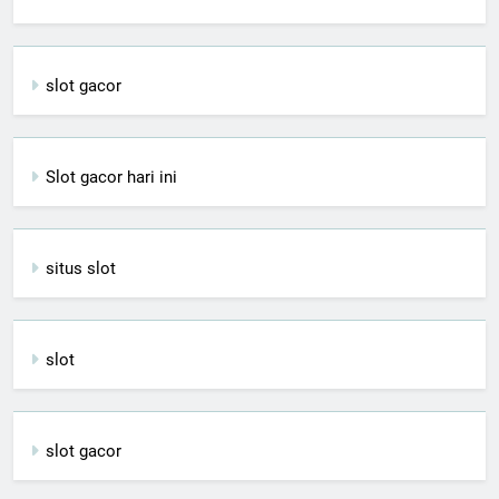
slot gacor
Slot gacor hari ini
situs slot
slot
slot gacor