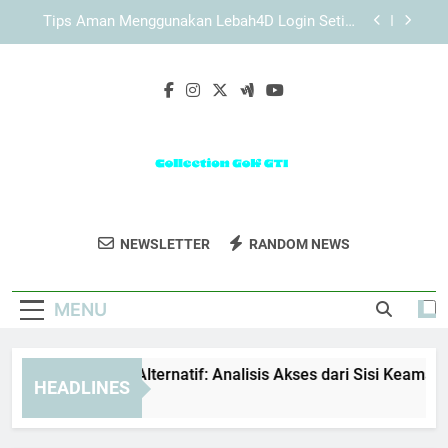
Skip
Tips Sebelum Daftar Edwinslot agar Tidak
to
Mengalami Hambatan Saat Registrasi
content
Daftar Lebah4D Mobile untuk Akses Cepat Kapan
Saja dengan Proses yang Mudah Dipahami
EDWINSLOT Link Alternatif: Analisis Akses dari
Sisi Keamanan dan Stabilitas
Tips Aman Menggunakan Lebah4D Login Setiap
Hari
Tips Sebelum Daftar Edwinslot agar Tidak
Mengalami Hambatan Saat Registrasi
Collection Golf
Temukan Koleksi Mobil Dan Merchandise
Daftar Lebah4D Mobile untuk Akses Cepat Kapan
NEWSLETTER
RANDOM NEWS
GTI
Saja dengan Proses yang Mudah Dipahami
Keren Dari Collection Golf GTI.
MENU
WINSLOT Link Alternatif: Analisis Akses dari Sisi Keamanan da
HEADLINES
Month Ago