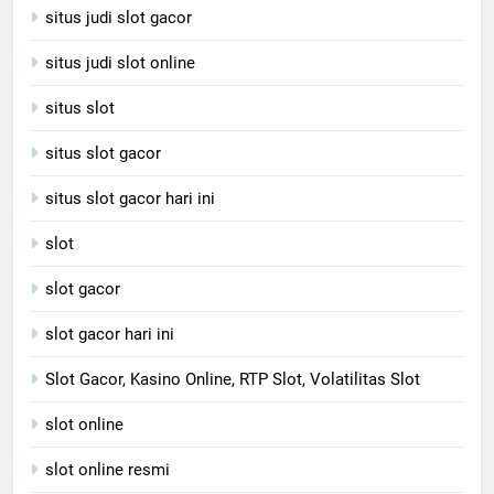
situs judi slot gacor
situs judi slot online
situs slot
situs slot gacor
situs slot gacor hari ini
slot
slot gacor
slot gacor hari ini
Slot Gacor, Kasino Online, RTP Slot, Volatilitas Slot
slot online
slot online resmi