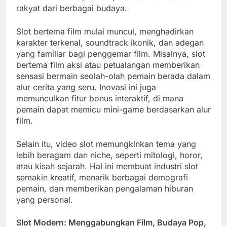
rakyat dari berbagai budaya.
Slot bertema film mulai muncul, menghadirkan
karakter terkenal, soundtrack ikonik, dan adegan
yang familiar bagi penggemar film. Misalnya, slot
bertema film aksi atau petualangan memberikan
sensasi bermain seolah-olah pemain berada dalam
alur cerita yang seru. Inovasi ini juga
memunculkan fitur bonus interaktif, di mana
pemain dapat memicu mini-game berdasarkan alur
film.
Selain itu, video slot memungkinkan tema yang
lebih beragam dan niche, seperti mitologi, horor,
atau kisah sejarah. Hal ini membuat industri slot
semakin kreatif, menarik berbagai demografi
pemain, dan memberikan pengalaman hiburan
yang personal.
Slot Modern: Menggabungkan Film, Budaya Pop,