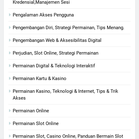
Kredensial,Manajemen Sesi
Pengalaman Akses Pengguna
Pengembangan Diri, Strategi Permainan, Tips Menang.
Pengembangan Web & Aksesibilitas Digital
Perjudian, Slot Online, Strategi Permainan
Permainan Digital & Teknologi Interaktif
Permainan Kartu & Kasino
Permainan Kasino, Teknologi & Internet, Tips & Trik
Akses
Permainan Online
Permainan Slot Online
Permainan Slot, Casino Online, Panduan Bermain Slot