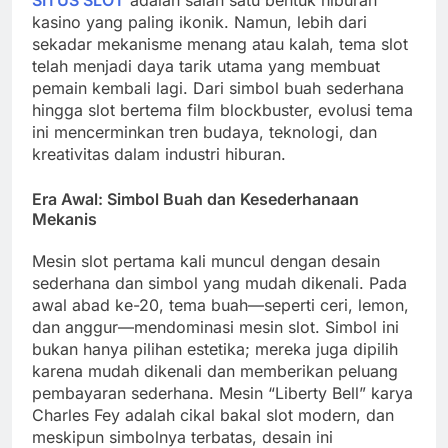
SITUS SLOT
adalah salah satu bentuk hiburan
kasino yang paling ikonik. Namun, lebih dari
sekadar mekanisme menang atau kalah, tema slot
telah menjadi daya tarik utama yang membuat
pemain kembali lagi. Dari simbol buah sederhana
hingga slot bertema film blockbuster, evolusi tema
ini mencerminkan tren budaya, teknologi, dan
kreativitas dalam industri hiburan.
Era Awal: Simbol Buah dan Kesederhanaan
Mekanis
Mesin slot pertama kali muncul dengan desain
sederhana dan simbol yang mudah dikenali. Pada
awal abad ke-20, tema buah—seperti ceri, lemon,
dan anggur—mendominasi mesin slot. Simbol ini
bukan hanya pilihan estetika; mereka juga dipilih
karena mudah dikenali dan memberikan peluang
pembayaran sederhana. Mesin “Liberty Bell” karya
Charles Fey adalah cikal bakal slot modern, dan
meskipun simbolnya terbatas, desain ini