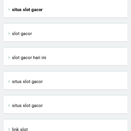
situs slot gacor
slot gacor
slot gacor hari ini
situs slot gacor
situs slot gacor
link slot