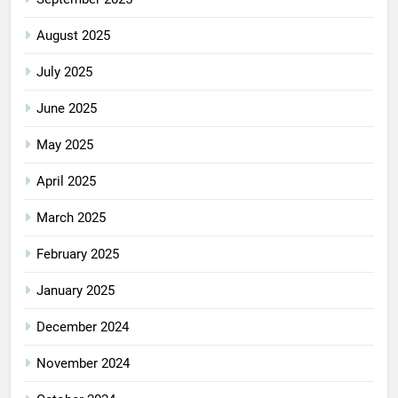
August 2025
July 2025
June 2025
May 2025
April 2025
March 2025
February 2025
January 2025
December 2024
November 2024