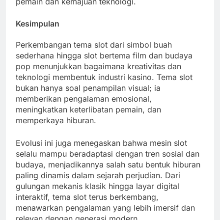
pemain dan kemajuan teknologi.
Kesimpulan
Perkembangan tema slot dari simbol buah
sederhana hingga slot bertema film dan budaya
pop menunjukkan bagaimana kreativitas dan
teknologi membentuk industri kasino. Tema slot
bukan hanya soal penampilan visual; ia
memberikan pengalaman emosional,
meningkatkan keterlibatan pemain, dan
memperkaya hiburan.
Evolusi ini juga menegaskan bahwa mesin slot
selalu mampu beradaptasi dengan tren sosial dan
budaya, menjadikannya salah satu bentuk hiburan
paling dinamis dalam sejarah perjudian. Dari
gulungan mekanis klasik hingga layar digital
interaktif, tema slot terus berkembang,
menawarkan pengalaman yang lebih imersif dan
relevan dengan generasi modern.