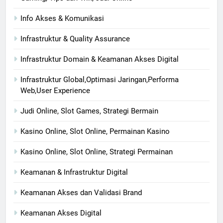
Info Akses & Komunikasi
Infrastruktur & Quality Assurance
Infrastruktur Domain & Keamanan Akses Digital
Infrastruktur Global,Optimasi Jaringan,Performa
Web,User Experience
Judi Online, Slot Games, Strategi Bermain
Kasino Online, Slot Online, Permainan Kasino
Kasino Online, Slot Online, Strategi Permainan
Keamanan & Infrastruktur Digital
Keamanan Akses dan Validasi Brand
Keamanan Akses Digital