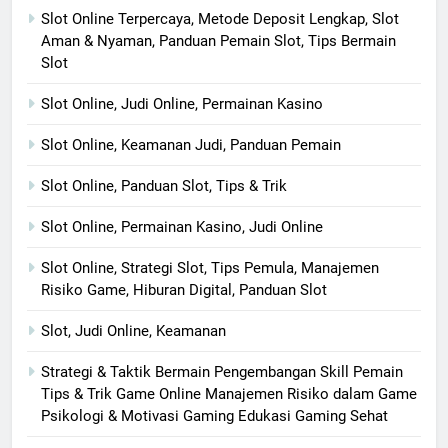
Slot Online Terpercaya, Metode Deposit Lengkap, Slot
Aman & Nyaman, Panduan Pemain Slot, Tips Bermain
Slot
Slot Online, Judi Online, Permainan Kasino
Slot Online, Keamanan Judi, Panduan Pemain
Slot Online, Panduan Slot, Tips & Trik
Slot Online, Permainan Kasino, Judi Online
Slot Online, Strategi Slot, Tips Pemula, Manajemen
Risiko Game, Hiburan Digital, Panduan Slot
Slot, Judi Online, Keamanan
Strategi & Taktik Bermain Pengembangan Skill Pemain
Tips & Trik Game Online Manajemen Risiko dalam Game
Psikologi & Motivasi Gaming Edukasi Gaming Sehat