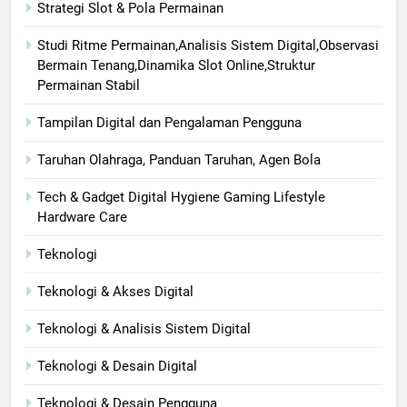
Strategi Slot & Pola Permainan
Studi Ritme Permainan,Analisis Sistem Digital,Observasi
Bermain Tenang,Dinamika Slot Online,Struktur
Permainan Stabil
Tampilan Digital dan Pengalaman Pengguna
Taruhan Olahraga, Panduan Taruhan, Agen Bola
Tech & Gadget Digital Hygiene Gaming Lifestyle
Hardware Care
Teknologi
Teknologi & Akses Digital
Teknologi & Analisis Sistem Digital
Teknologi & Desain Digital
Teknologi & Desain Pengguna