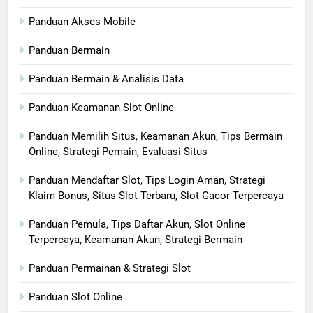
Panduan Akses Mobile
Panduan Bermain
Panduan Bermain & Analisis Data
Panduan Keamanan Slot Online
Panduan Memilih Situs, Keamanan Akun, Tips Bermain
Online, Strategi Pemain, Evaluasi Situs
Panduan Mendaftar Slot, Tips Login Aman, Strategi
Klaim Bonus, Situs Slot Terbaru, Slot Gacor Terpercaya
Panduan Pemula, Tips Daftar Akun, Slot Online
Terpercaya, Keamanan Akun, Strategi Bermain
Panduan Permainan & Strategi Slot
Panduan Slot Online