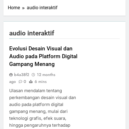
Home
audio interaktif
audio interaktif
Evolusi Desain Visual dan
Audio pada Platform Digital
Gampang Menang
b4a38f2
12 months
ago
0
6 mins
Ulasan mendalam tentang
perkembangan desain visual dan
audio pada platform digital
gampang menang, mulai dari
teknologi grafis, efek suara,
hingga pengaruhnya terhadap