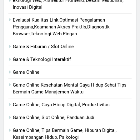
eknologi Web, Arsitektur Frontend, Desain Responsif,
Inovasi Digital
Evaluasi Kualitas Link,Optimasi Pengalaman
Pengguna,Keamanan Akses Praktis,Diagnostik
Browser,Teknologi Web Ringan
Game & Hiburan / Slot Online
Game & Teknologi Interaktif
Game Online
Game Online Kesehatan Mental Gaya Hidup Sehat Tips
Bermain Game Manajemen Waktu
Game Online, Gaya Hidup Digital, Produktivitas
Game Online, Slot Online, Panduan Judi
Game Online, Tips Bermain Game, Hiburan Digital,
Keseimbangan Hidup, Psikologi