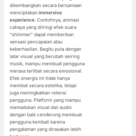
dikembangkan secara bersamaan
menciptakan
immersive
experience
. Contohnya, animasi
cahaya yang diiringi efek suara
“shimmer” dapat memberikan
sensasi pencapaian atau
keberhasilan. Begitu pula dengan
latar visual yang berubah seiring
musik, mampu membuat pengguna
merasa terlibat secara emosional.
Efek sinergis ini tidak hanya
memikat secara estetika, tetapi
juga meningkatkan retensi
pengguna. Platform yang mampu
memadukan visual dan audio
dengan baik cenderung membuat
pengguna kembali karena
pengalaman yang dirasakan lebih