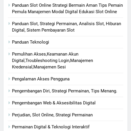
Panduan Slot Online Strategi Bermain Aman Tips Pemain
Pemula Manajemen Modal Digital Edukasi Slot Online
Panduan Slot, Strategi Permainan, Analisis Slot, Hiburan
Digital, Sistem Pembayaran Slot
Panduan Teknologi
Pemulihan Akses,Keamanan Akun
Digital,Troubleshooting Login,Manajemen
Kredensial,Manajemen Sesi
Pengalaman Akses Pengguna
Pengembangan Diri, Strategi Permainan, Tips Menang.
Pengembangan Web & Aksesibilitas Digital
Perjudian, Slot Online, Strategi Permainan
Permainan Digital & Teknologi Interaktif