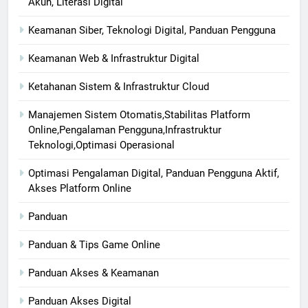
Akun, Literasi Digital
Keamanan Siber, Teknologi Digital, Panduan Pengguna
Keamanan Web & Infrastruktur Digital
Ketahanan Sistem & Infrastruktur Cloud
Manajemen Sistem Otomatis,Stabilitas Platform
Online,Pengalaman Pengguna,Infrastruktur
Teknologi,Optimasi Operasional
Optimasi Pengalaman Digital, Panduan Pengguna Aktif,
Akses Platform Online
Panduan
Panduan & Tips Game Online
Panduan Akses & Keamanan
Panduan Akses Digital