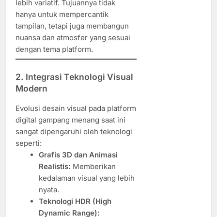
lebih variatif. Tujuannya tidak
hanya untuk mempercantik
tampilan, tetapi juga membangun
nuansa dan atmosfer yang sesuai
dengan tema platform.
2. Integrasi Teknologi Visual
Modern
Evolusi desain visual pada platform
digital gampang menang saat ini
sangat dipengaruhi oleh teknologi
seperti:
Grafis 3D dan Animasi
Realistis:
Memberikan
kedalaman visual yang lebih
nyata.
Teknologi HDR (High
Dynamic Range):