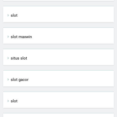
slot
slot maxwin
situs slot
slot gacor
slot