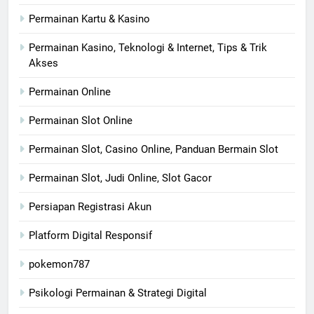
Permainan Kartu & Kasino
Permainan Kasino, Teknologi & Internet, Tips & Trik
Akses
Permainan Online
Permainan Slot Online
Permainan Slot, Casino Online, Panduan Bermain Slot
Permainan Slot, Judi Online, Slot Gacor
Persiapan Registrasi Akun
Platform Digital Responsif
pokemon787
Psikologi Permainan & Strategi Digital