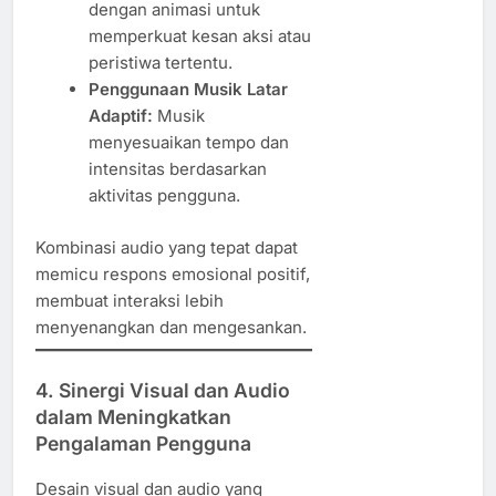
dengan animasi untuk
memperkuat kesan aksi atau
peristiwa tertentu.
Penggunaan Musik Latar
Adaptif:
Musik
menyesuaikan tempo dan
intensitas berdasarkan
aktivitas pengguna.
Kombinasi audio yang tepat dapat
memicu respons emosional positif,
membuat interaksi lebih
menyenangkan dan mengesankan.
4. Sinergi Visual dan Audio
dalam Meningkatkan
Pengalaman Pengguna
Desain visual dan audio yang