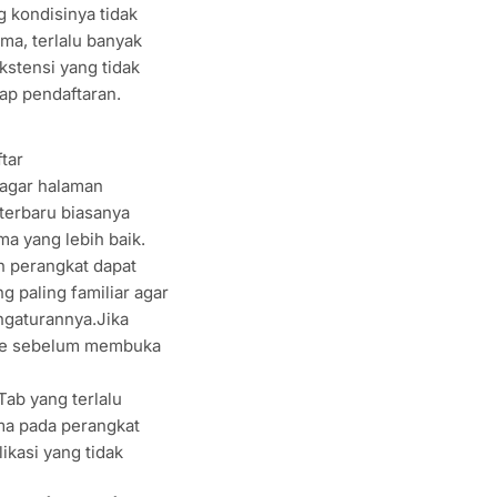
g kondisinya tidak
ma, terlalu banyak
kstensi yang tidak
ap pendaftaran.
tar
 agar halaman
 terbaru biasanya
a yang lebih baik.
n perangkat dapat
g paling familiar agar
gaturannya.Jika
che sebelum membuka
Tab yang terlalu
ma pada perangkat
ikasi yang tidak