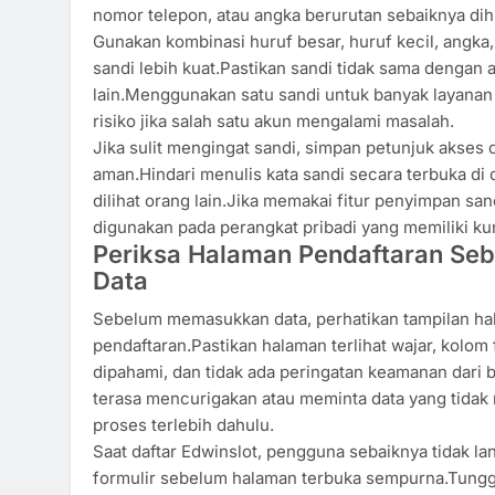
nomor telepon, atau angka berurutan sebaiknya dihi
Gunakan kombinasi huruf besar, huruf kecil, angka,
sandi lebih kuat.Pastikan sandi tidak sama dengan 
lain.Menggunakan satu sandi untuk banyak layanan
risiko jika salah satu akun mengalami masalah.
Jika sulit mengingat sandi, simpan petunjuk akses 
aman.Hindari menulis kata sandi secara terbuka di
dilihat orang lain.Jika memakai fitur penyimpan san
digunakan pada perangkat pribadi yang memiliki kun
Periksa Halaman Pendaftaran Se
Data
Sebelum memasukkan data, perhatikan tampilan h
pendaftaran.Pastikan halaman terlihat wajar, kolom
dipahami, dan tidak ada peringatan keamanan dari 
terasa mencurigakan atau meminta data yang tidak 
proses terlebih dahulu.
Saat daftar Edwinslot, pengguna sebaiknya tidak l
formulir sebelum halaman terbuka sempurna.Tung