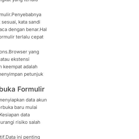
rmulir.Penyebabnya
 sesuai, kata sandi
rbaca dengan benar.Hal
ormulir terlalu cepat
pons.Browser yang
atau ekstensi
an keempat adalah
 menyimpan petunjuk
uka Formulir
menyiapkan data akun
rbuka baru mulai
Kesiapan data
rangi risiko salah
if.Data ini penting