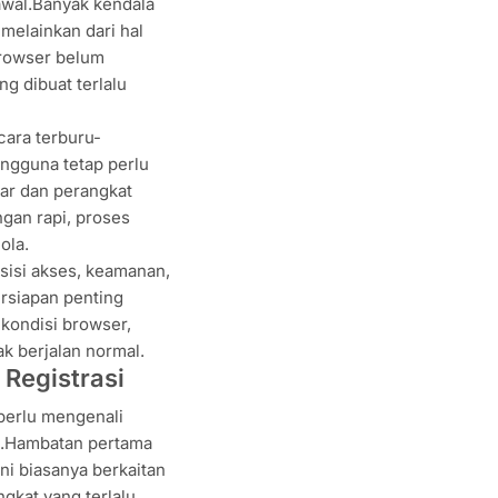
awal.Banyak kendala
melainkan dari hal
browser belum
ng dibuat terlalu
cara terburu-
engguna tetap perlu
ar dan perangkat
gan rapi, proses
ola.
 sisi akses, keamanan,
rsiapan penting
 kondisi browser,
ak berjalan normal.
egistrasi
perlu mengenali
ot.Hambatan pertama
ni biasanya berkaitan
gkat yang terlalu