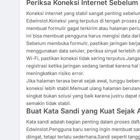
Periksa Koneksi Internet Sebelum 
Koneksi internet yang stabil sangat penting sebelu
Edwinslot.Koneksi yang terputus di tengah proses 
membuat formulir gagal terkirim atau halaman perl
ini bisa membuat pengguna harus mengisi data dari
Sebelum membuka formulir, pastikan jaringan berja
menggunakan data seluler, periksa sinyal terlebih 
Wi-Fi, pastikan koneksi tidak sering terputus.Jan
registrasi ketika jaringan sedang lambat karena hal 
meningkatkan risiko error.
Jika halaman terasa berat sejak awal, tunggu bebe
koneksi lebih stabil.Memuat ulang halaman berulan
singkat bukan solusi yang baik karena justru dapa
semakin tidak stabil.
Buat Kata Sandi yang Kuat Sejak 
Kata sandi adalah bagian penting dalam proses daft
Edwinslot.Pengguna baru sering ingin membuat sa
diingat, tetapi terlalu sederhana.Sandi seperti tangg