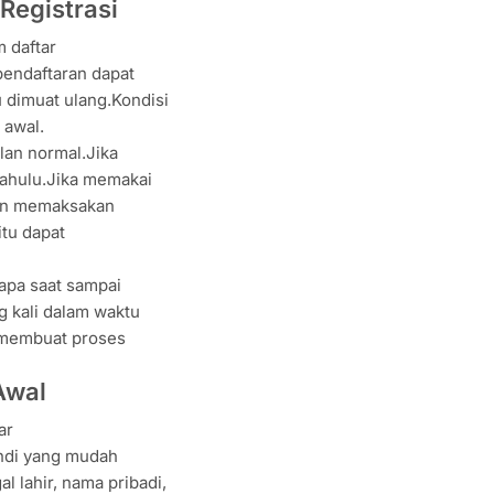
Registrasi
m daftar
pendaftaran dapat
u dimuat ulang.Kondisi
 awal.
lan normal.Jika
dahulu.Jika memakai
gan memaksakan
itu dapat
rapa saat sampai
g kali dalam waktu
t membuat proses
Awal
ar
ndi yang mudah
al lahir, nama pribadi,