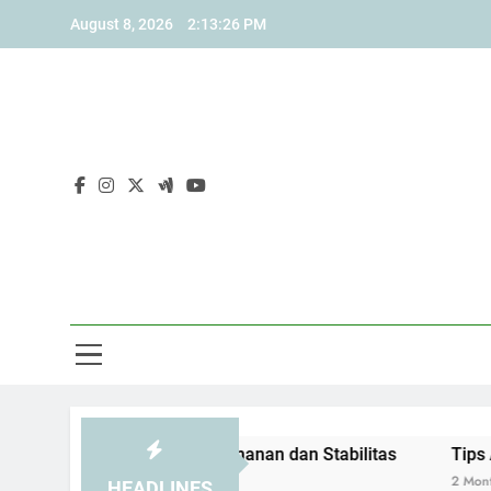
Skip
August 8, 2026
2:13:27 PM
to
content
Col
Temukan Ko
ses dari Sisi Keamanan dan Stabilitas
Tips Aman Mengg
2 Months Ago
HEADLINES