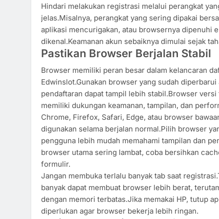
Hindari melakukan registrasi melalui perangkat yan
jelas.Misalnya, perangkat yang sering dipakai bersa
aplikasi mencurigakan, atau browsernya dipenuhi e
dikenal.Keamanan akun sebaiknya dimulai sejak tah
Pastikan Browser Berjalan Stabil
Browser memiliki peran besar dalam kelancaran daf
Edwinslot.Gunakan browser yang sudah diperbarui
pendaftaran dapat tampil lebih stabil.Browser versi
memiliki dukungan keamanan, tampilan, dan perform
Chrome, Firefox, Safari, Edge, atau browser bawaa
digunakan selama berjalan normal.Pilih browser yan
pengguna lebih mudah memahami tampilan dan pen
browser utama sering lambat, coba bersihkan ca
formulir.
Jangan membuka terlalu banyak tab saat registrasi.
banyak dapat membuat browser lebih berat, teruta
dengan memori terbatas.Jika memakai HP, tutup apl
diperlukan agar browser bekerja lebih ringan.