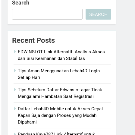
Search
SEARCH
Recent Posts
EDWINSLOT Link Alternatif: Analisis Akses
dari Sisi Keamanan dan Stabilitas
Tips Aman Menggunakan Lebah4D Login
Setiap Hari
Tips Sebelum Daftar Edwinslot agar Tidak
Mengalami Hambatan Saat Registrasi
Daftar Lebah4D Mobile untuk Akses Cepat
Kapan Saja dengan Proses yang Mudah
Dipahami
Panduan Kaya787 Link Alternatif untuk