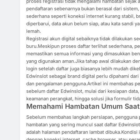
proses registrasi tidak mengalami hambatan sejak 
pendaftaran sebenarnya bukan berasal dari sistem, 
sederhana seperti koneksi internet kurang stabil, 
diperbarui, data akun belum siap, atau kata sandi ya
lemah.
Registrasi akun digital sebaiknya tidak dilakukan se
buru.Meskipun proses daftar terlihat sederhana, p
memastikan semua informasi yang dimasukkan ben
yang digunakan aman.Jika tahap awal dilakukan den
login setelah daftar juga biasanya lebih mudah dikel
Edwinslot sebagai brand digital perlu dipahami dari
dan pengalaman pengguna.Artikel ini membahas pe
sebelum daftar Edwinslot, mulai dari kesiapan data,
keamanan perangkat, hingga solusi jika formulir tid
Memahami Hambatan Umum Saat R
Sebelum membahas langkah persiapan, pengguna 
hambatan yang sering muncul saat daftar Edwinsl
adalah halaman pendaftaran lambat dibuka.Kondisi i
dengan koneksi internet, cache browser, atau peran