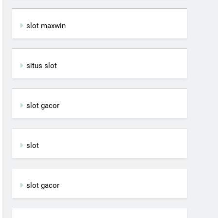
slot maxwin
situs slot
slot gacor
slot
slot gacor