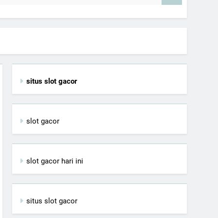
situs slot gacor
slot gacor
slot gacor hari ini
situs slot gacor