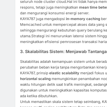
seluruh node cluster cloud.Hal ini tidak hanya me
respons, tetapi juga meningkatkan
mean time betw
dan mengurangi konsumsi energi server.
KAYA787 juga mengadopsi
in-memory caching
ber
Memcached untuk mempercepat akses data yang s
sehingga mengurangi kebutuhan query berulang k
utama.Strategi ini menurunkan latensi sistem hin
meningkatkan efisiensi pemrosesan transaksi haria
3. Skalabilitas Sistem: Menjawab Tantang
Skalabilitas adalah kemampuan sistem untuk berad
perubahan beban kerja tanpa mengorbankan kinerj
KAYA787, prinsip
elastic scalability
menjadi fokus 
horizontal scaling
memungkinkan penambahan node
waktu hitungan detik saat trafik meningkat, sedan
digunakan untuk meningkatkan kapasitas komputas
ada ketika dibutuhkan.
Untuk memastikan skala sistem tetap seimbang, 