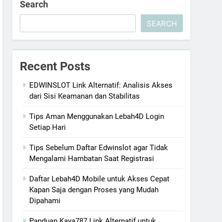
Search
SEARCH
Recent Posts
EDWINSLOT Link Alternatif: Analisis Akses
dari Sisi Keamanan dan Stabilitas
Tips Aman Menggunakan Lebah4D Login
Setiap Hari
Tips Sebelum Daftar Edwinslot agar Tidak
Mengalami Hambatan Saat Registrasi
Daftar Lebah4D Mobile untuk Akses Cepat
Kapan Saja dengan Proses yang Mudah
Dipahami
Panduan Kaya787 Link Alternatif untuk