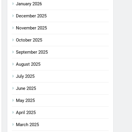
January 2026
December 2025
November 2025
October 2025
September 2025
August 2025
July 2025
June 2025
May 2025
April 2025
March 2025