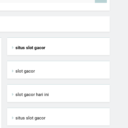
situs slot gacor
slot gacor
slot gacor hari ini
situs slot gacor