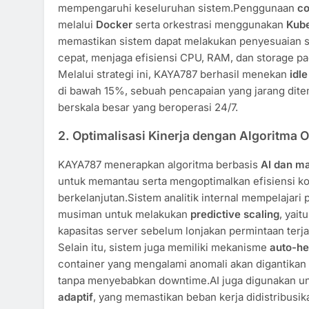
mempengaruhi keseluruhan sistem.Penggunaan
co
melalui
Docker
serta orkestrasi menggunakan
Kube
memastikan sistem dapat melakukan penyesuaian 
cepat, menjaga efisiensi CPU, RAM, dan storage pad
Melalui strategi ini, KAYA787 berhasil menekan
idl
di bawah 15%, sebuah pencapaian yang jarang dit
berskala besar yang beroperasi 24/7.
2. Optimalisasi Kinerja dengan Algoritma 
KAYA787 menerapkan algoritma berbasis
AI dan ma
untuk memantau serta mengoptimalkan efisiensi k
berkelanjutan.Sistem analitik internal mempelajari p
musiman untuk melakukan
predictive scaling
, yait
kapasitas server sebelum lonjakan permintaan terja
Selain itu, sistem juga memiliki mekanisme
auto-he
container yang mengalami anomali akan digantikan
tanpa menyebabkan downtime.AI juga digunakan u
adaptif
, yang memastikan beban kerja didistribusik