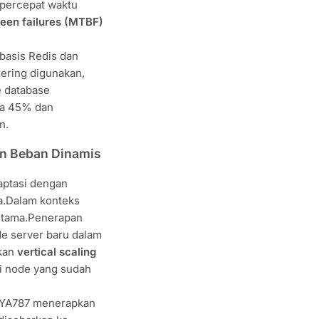
mpercepat waktu
een failures (MTBF)
basis Redis dan
ering digunakan,
e database
gga 45% dan
n.
an Beban Dinamis
aptasi dengan
a.Dalam konteks
utama.Penerapan
 server baru dalam
gkan
vertical scaling
i node yang sudah
KAYA787 menerapkan