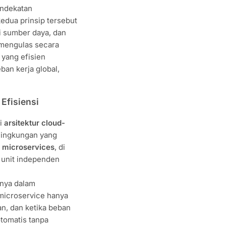
endekatan
edua prinsip tersebut
si sumber daya, dan
i mengulas secara
yang efisien
an kerja global,
 Efisiensi
si
arsitektur cloud-
lingkungan yang
a
microservices
, di
 unit independen
nnya dalam
 microservice hanya
n, dan ketika beban
otomatis tanpa