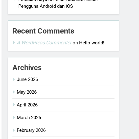
Pengguna Android dan iOS
Recent Comments
A WordPress Commenter
on
Hello world!
Archives
June 2026
May 2026
April 2026
March 2026
February 2026