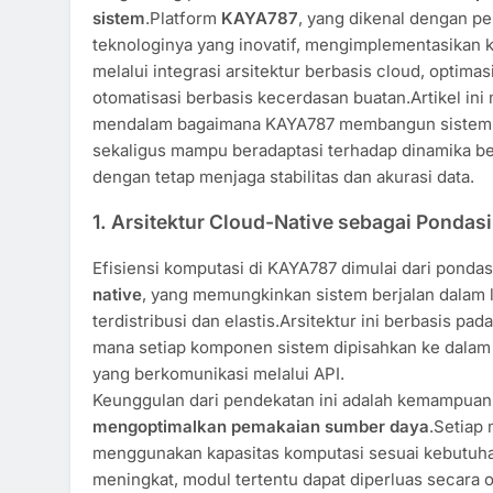
sistem
.Platform
KAYA787
, yang dikenal dengan p
teknologinya yang inovatif, mengimplementasikan k
melalui integrasi arsitektur berbasis cloud, optima
otomatisasi berbasis kecerdasan buatan.Artikel in
mendalam bagaimana KAYA787 membangun sistem 
sekaligus mampu beradaptasi terhadap dinamika beb
dengan tetap menjaga stabilitas dan akurasi data.
1. Arsitektur Cloud-Native sebagai Pondasi
Efisiensi komputasi di KAYA787 dimulai dari ponda
native
, yang memungkinkan sistem berjalan dalam 
terdistribusi dan elastis.Arsitektur ini berbasis pad
mana setiap komponen sistem dipisahkan ke dalam
yang berkomunikasi melalui API.
Keunggulan dari pendekatan ini adalah kemampua
mengoptimalkan pemakaian sumber daya
.Setiap
menggunakan kapasitas komputasi sesuai kebutuha
meningkat, modul tertentu dapat diperluas secara 