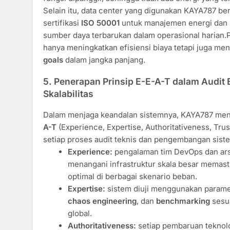
Selain itu, data center yang digunakan KAYA787 be
sertifikasi
ISO 50001
untuk manajemen energi dan
sumber daya terbarukan dalam operasional harian.P
hanya meningkatkan efisiensi biaya tetapi juga m
goals
dalam jangka panjang.
5. Penerapan Prinsip E-E-A-T dalam Audit E
Skalabilitas
Dalam menjaga keandalan sistemnya, KAYA787 men
A-T
(Experience, Expertise, Authoritativeness, Tru
setiap proses audit teknis dan pengembangan sist
Experience:
pengalaman tim DevOps dan ars
menangani infrastruktur skala besar memasti
optimal di berbagai skenario beban.
Expertise:
sistem diuji menggunakan param
chaos engineering
, dan
benchmarking
sesua
global.
Authoritativeness:
setiap pembaruan teknolog