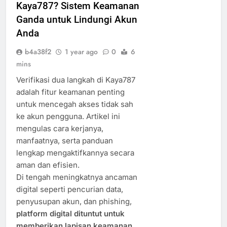
Kaya787? Sistem Keamanan
Ganda untuk Lindungi Akun
Anda
b4a38f2
1 year ago
0
6
mins
Verifikasi dua langkah di Kaya787
adalah fitur keamanan penting
untuk mencegah akses tidak sah
ke akun pengguna. Artikel ini
mengulas cara kerjanya,
manfaatnya, serta panduan
lengkap mengaktifkannya secara
aman dan efisien.
Di tengah meningkatnya ancaman
digital seperti pencurian data,
penyusupan akun, dan phishing,
platform digital dituntut untuk
memberikan lapisan keamanan