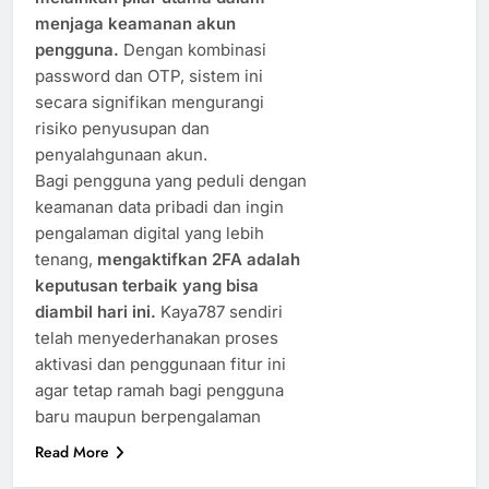
menjaga keamanan akun
pengguna.
Dengan kombinasi
password dan OTP, sistem ini
secara signifikan mengurangi
risiko penyusupan dan
penyalahgunaan akun.
Bagi pengguna yang peduli dengan
keamanan data pribadi dan ingin
pengalaman digital yang lebih
tenang,
mengaktifkan 2FA adalah
keputusan terbaik yang bisa
diambil hari ini.
Kaya787 sendiri
telah menyederhanakan proses
aktivasi dan penggunaan fitur ini
agar tetap ramah bagi pengguna
baru maupun berpengalaman
Read More