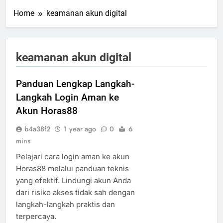
Home
keamanan akun digital
keamanan akun digital
Panduan Lengkap Langkah-
Langkah Login Aman ke
Akun Horas88
b4a38f2
1 year ago
0
6
mins
Pelajari cara login aman ke akun
Horas88 melalui panduan teknis
yang efektif. Lindungi akun Anda
dari risiko akses tidak sah dengan
langkah-langkah praktis dan
terpercaya.