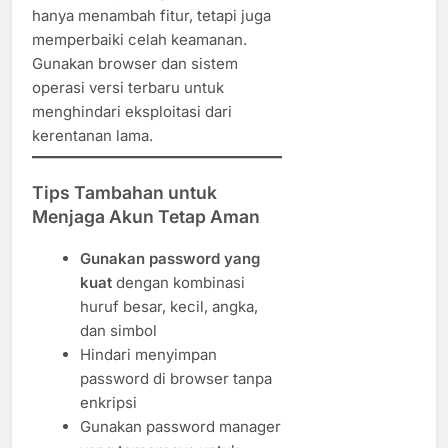
hanya menambah fitur, tetapi juga
memperbaiki celah keamanan.
Gunakan browser dan sistem
operasi versi terbaru untuk
menghindari eksploitasi dari
kerentanan lama.
Tips Tambahan untuk
Menjaga Akun Tetap Aman
Gunakan password yang
kuat
dengan kombinasi
huruf besar, kecil, angka,
dan simbol
Hindari menyimpan
password di browser tanpa
enkripsi
Gunakan password manager