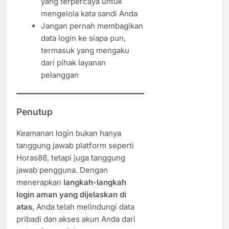
yang terpercaya untuk
mengelola kata sandi Anda
Jangan pernah membagikan
data login ke siapa pun,
termasuk yang mengaku
dari pihak layanan
pelanggan
Penutup
Keamanan login bukan hanya
tanggung jawab platform seperti
Horas88, tetapi juga tanggung
jawab pengguna. Dengan
menerapkan
langkah-langkah
login aman yang dijelaskan di
atas
, Anda telah melindungi data
pribadi dan akses akun Anda dari