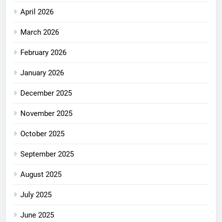
April 2026
March 2026
February 2026
January 2026
December 2025
November 2025
October 2025
September 2025
August 2025
July 2025
June 2025