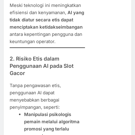
Meski teknologi ini meningkatkan
efisiensi dan kenyamanan,
AI yang
tidak diatur secara etis dapat
menciptakan ketidakseimbangan
antara kepentingan pengguna dan
keuntungan operator.
2. Risiko Etis dalam
Penggunaan AI pada Slot
Gacor
Tanpa pengawasan etis,
penggunaan AI dapat
menyebabkan berbagai
penyimpangan, seperti:
Manipulasi psikologis
pemain melalui algoritma
promosi yang terlalu