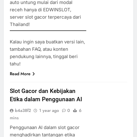
auto untung mulai dari modal
receh hanya di EDWINSLOT,
server slot gacor terpercaya dari
Thailand!
Kalau ingin saya buatkan versi lain,
tambahan FAQ, atau konten
pendukung lainnya, tinggal beri
tahu!
Read More
Slot Gacor dan Kebijakan
Etika dalam Penggunaan AI
b4a38f2
1 year ago
0
6
mins
Penggunaan AI dalam slot gacor
menghadirkan tantangan etika