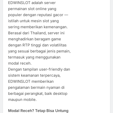
EDWINSLOT adalah server
permainan slot online yang
populer dengan reputasi gacor —
istilah untuk mesin slot yang
sering memberikan kemenangan.
Berasal dari Thailand, server ini
menghadirkan beragam game
dengan RTP tinggi dan volatilitas
yang sesuai berbagai jenis pemain,
termasuk yang menggunakan
modal receh.
Dengan tampilan user-friendly dan
sistem keamanan terpercaya,
EDWINSLOT memberikan
pengalaman bermain nyaman di
berbagai perangkat, baik desktop
maupun mobile.
Modal Receh? Tetap Bisa Untung