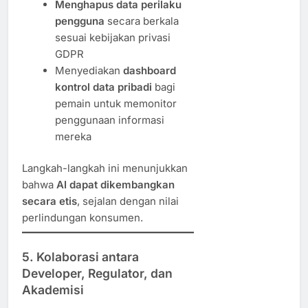
Menghapus data perilaku
pengguna
secara berkala
sesuai kebijakan privasi
GDPR
Menyediakan
dashboard
kontrol data pribadi
bagi
pemain untuk memonitor
penggunaan informasi
mereka
Langkah-langkah ini menunjukkan
bahwa
AI dapat dikembangkan
secara etis
, sejalan dengan nilai
perlindungan konsumen.
5. Kolaborasi antara
Developer, Regulator, dan
Akademisi