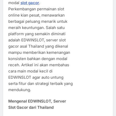
modal
slot gacor
.
Perkembangan permainan slot
online kian pesat, menawarkan
berbagai peluang menarik untuk
meraih keuntungan. Salah satu
platform yang semakin diminati
adalah EDWINSLOT, server slot
gacor asal Thailand yang dikenal
mampu memberikan kemenangan
konsisten bahkan dengan modal
receh. Artikel ini akan membahas
cara main modal kecil di
EDWINSLOT agar auto untung
serta fitur dan strategi terbaik yang
mendukung.
Mengenal EDWINSLOT, Server
Slot Gacor dari Thailand