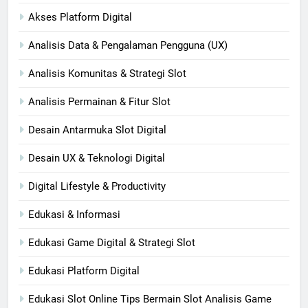
Akses Platform Digital
Analisis Data & Pengalaman Pengguna (UX)
Analisis Komunitas & Strategi Slot
Analisis Permainan & Fitur Slot
Desain Antarmuka Slot Digital
Desain UX & Teknologi Digital
Digital Lifestyle & Productivity
Edukasi & Informasi
Edukasi Game Digital & Strategi Slot
Edukasi Platform Digital
Edukasi Slot Online Tips Bermain Slot Analisis Game