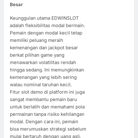
Besar
Keunggulan utama EDWINSLOT
adalah fleksibilitas modal bermain.
Pemain dengan modal kecil tetap
memiliki peluang meraih
kemenangan dan jackpot besar
berkat pilihan game yang
menawarkan volatilitas rendah
hingga sedang. Ini memungkinkan
kemenangan yang lebih sering
walau nominal taruhan kecil.
Fitur slot demo di platform ini juga
sangat membantu pemain baru
untuk berlatih dan memahami pola
permainan tanpa risiko kehilangan
modal. Dengan cara ini, pemain
bisa merumuskan strategi sebelum
mulai bertaruh dengan uang asli.