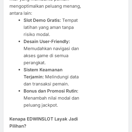
mengoptimalkan peluang menang,
antara lain:
Slot Demo Gratis:
Tempat
latihan yang aman tanpa
risiko modal.
Desain User-Friendly:
Memudahkan navigasi dan
akses game di semua
perangkat.
Sistem Keamanan
Terjamin:
Melindungi data
dan transaksi pemain.
Bonus dan Promosi Rutin:
Menambah nilai modal dan
peluang jackpot.
Kenapa EDWINSLOT Layak Jadi
Pilihan?