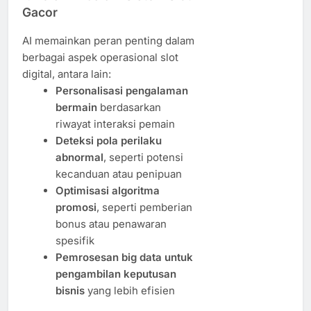
Gacor
AI memainkan peran penting dalam
berbagai aspek operasional slot
digital, antara lain:
Personalisasi pengalaman
bermain
berdasarkan
riwayat interaksi pemain
Deteksi pola perilaku
abnormal
, seperti potensi
kecanduan atau penipuan
Optimisasi algoritma
promosi
, seperti pemberian
bonus atau penawaran
spesifik
Pemrosesan big data untuk
pengambilan keputusan
bisnis
yang lebih efisien