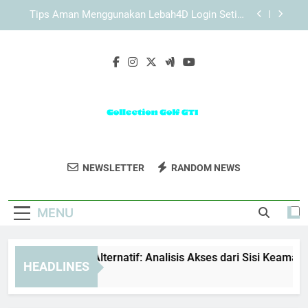
Skip
Tips Sebelum Daftar Edwinslot agar Tidak
to
Mengalami Hambatan Saat Registrasi
content
Daftar Lebah4D Mobile untuk Akses Cepat Kapan
Saja dengan Proses yang Mudah Dipahami
EDWINSLOT Link Alternatif: Analisis Akses dari
Sisi Keamanan dan Stabilitas
Tips Aman Menggunakan Lebah4D Login Setiap
Hari
Tips Sebelum Daftar Edwinslot agar Tidak
Mengalami Hambatan Saat Registrasi
Collection Golf
Temukan Koleksi Mobil Dan Merchandise
Daftar Lebah4D Mobile untuk Akses Cepat Kapan
NEWSLETTER
RANDOM NEWS
GTI
Saja dengan Proses yang Mudah Dipahami
Keren Dari Collection Golf GTI.
MENU
WINSLOT Link Alternatif: Analisis Akses dari Sisi Keamanan da
HEADLINES
onth Ago