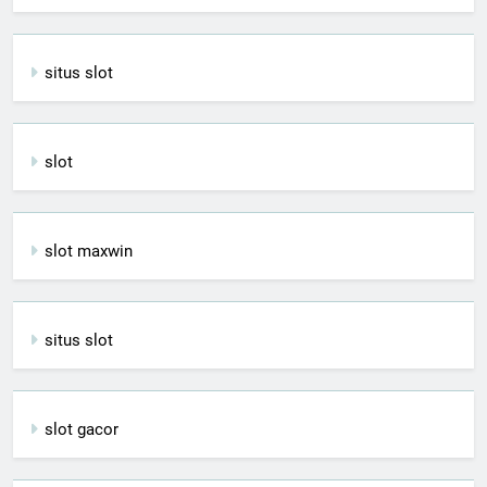
situs slot
slot
slot maxwin
situs slot
slot gacor