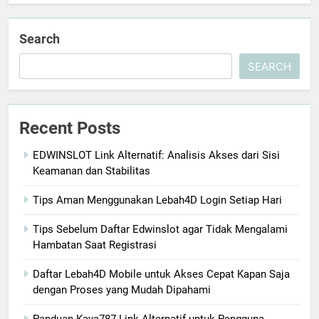
Search
SEARCH
Recent Posts
EDWINSLOT Link Alternatif: Analisis Akses dari Sisi
Keamanan dan Stabilitas
Tips Aman Menggunakan Lebah4D Login Setiap Hari
Tips Sebelum Daftar Edwinslot agar Tidak Mengalami
Hambatan Saat Registrasi
Daftar Lebah4D Mobile untuk Akses Cepat Kapan Saja
dengan Proses yang Mudah Dipahami
Panduan Kaya787 Link Alternatif untuk Pengguna