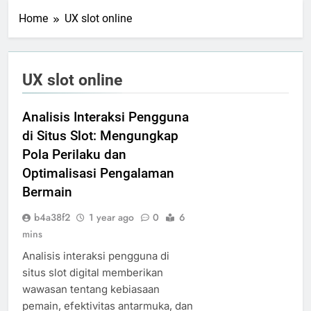
Home
UX slot online
UX slot online
Analisis Interaksi Pengguna
di Situs Slot: Mengungkap
Pola Perilaku dan
Optimalisasi Pengalaman
Bermain
b4a38f2
1 year ago
0
6
mins
Analisis interaksi pengguna di
situs slot digital memberikan
wawasan tentang kebiasaan
pemain, efektivitas antarmuka, dan