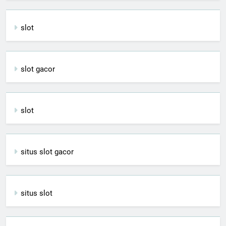
slot
slot gacor
slot
situs slot gacor
situs slot