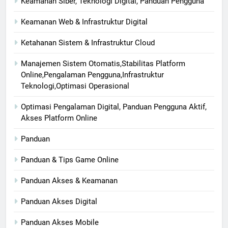
Keamanan Siber, Teknologi Digital, Panduan Pengguna
Keamanan Web & Infrastruktur Digital
Ketahanan Sistem & Infrastruktur Cloud
Manajemen Sistem Otomatis,Stabilitas Platform
Online,Pengalaman Pengguna,Infrastruktur
Teknologi,Optimasi Operasional
Optimasi Pengalaman Digital, Panduan Pengguna Aktif,
Akses Platform Online
Panduan
Panduan & Tips Game Online
Panduan Akses & Keamanan
Panduan Akses Digital
Panduan Akses Mobile