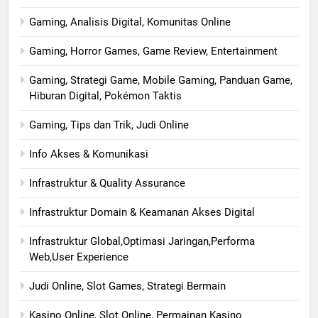
Gaming, Analisis Digital, Komunitas Online
Gaming, Horror Games, Game Review, Entertainment
Gaming, Strategi Game, Mobile Gaming, Panduan Game,
Hiburan Digital, Pokémon Taktis
Gaming, Tips dan Trik, Judi Online
Info Akses & Komunikasi
Infrastruktur & Quality Assurance
Infrastruktur Domain & Keamanan Akses Digital
Infrastruktur Global,Optimasi Jaringan,Performa
Web,User Experience
Judi Online, Slot Games, Strategi Bermain
Kasino Online, Slot Online, Permainan Kasino