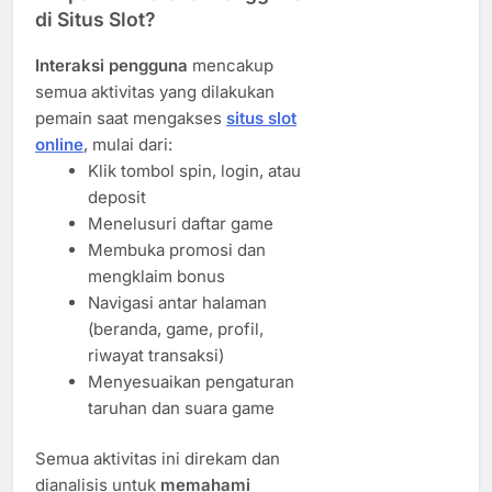
di Situs Slot?
Interaksi pengguna
mencakup
semua aktivitas yang dilakukan
pemain saat mengakses
situs slot
online
, mulai dari:
Klik tombol spin, login, atau
deposit
Menelusuri daftar game
Membuka promosi dan
mengklaim bonus
Navigasi antar halaman
(beranda, game, profil,
riwayat transaksi)
Menyesuaikan pengaturan
taruhan dan suara game
Semua aktivitas ini direkam dan
dianalisis untuk
memahami