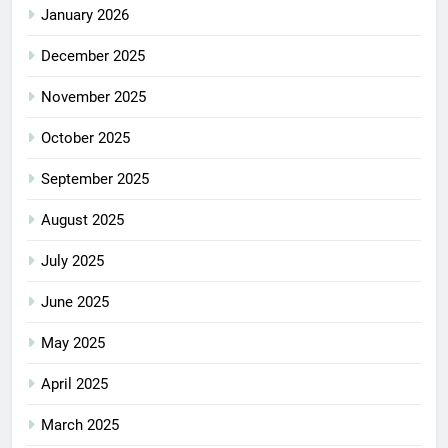
January 2026
December 2025
November 2025
October 2025
September 2025
August 2025
July 2025
June 2025
May 2025
April 2025
March 2025