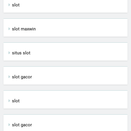
slot
slot maxwin
situs slot
slot gacor
slot
slot gacor