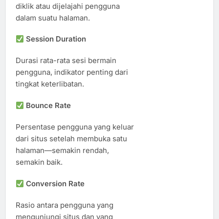
diklik atau dijelajahi pengguna
dalam suatu halaman.
Session Duration
Durasi rata-rata sesi bermain
pengguna, indikator penting dari
tingkat keterlibatan.
Bounce Rate
Persentase pengguna yang keluar
dari situs setelah membuka satu
halaman—semakin rendah,
semakin baik.
Conversion Rate
Rasio antara pengguna yang
mengunjungi situs dan yang