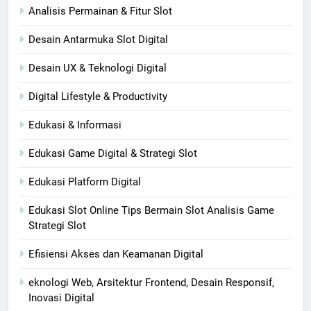
Analisis Permainan & Fitur Slot
Desain Antarmuka Slot Digital
Desain UX & Teknologi Digital
Digital Lifestyle & Productivity
Edukasi & Informasi
Edukasi Game Digital & Strategi Slot
Edukasi Platform Digital
Edukasi Slot Online Tips Bermain Slot Analisis Game
Strategi Slot
Efisiensi Akses dan Keamanan Digital
eknologi Web, Arsitektur Frontend, Desain Responsif,
Inovasi Digital