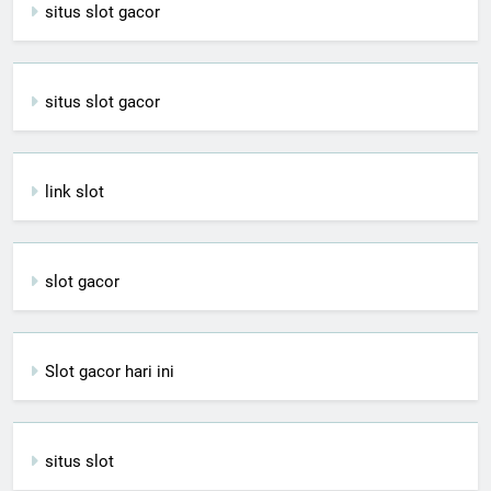
situs slot gacor
situs slot gacor
link slot
slot gacor
Slot gacor hari ini
situs slot