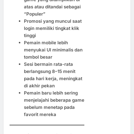
atas atau ditandai sebagai
“Populer”
Promosi yang muncul saat
login memiliki tingkat klik
tinggi
Pemain mobile lebih
menyukai UI minimalis dan
tombol besar
Sesi bermain rata-rata
berlangsung 8–15 menit
pada hari kerja, meningkat
di akhir pekan
Pemain baru lebih sering
menjelajahi beberapa game
sebelum menetap pada
favorit mereka