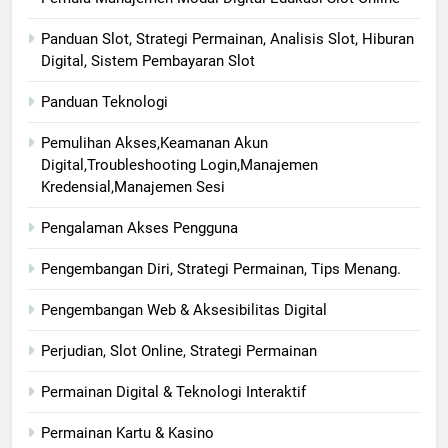
Panduan Slot, Strategi Permainan, Analisis Slot, Hiburan
Digital, Sistem Pembayaran Slot
Panduan Teknologi
Pemulihan Akses,Keamanan Akun
Digital,Troubleshooting Login,Manajemen
Kredensial,Manajemen Sesi
Pengalaman Akses Pengguna
Pengembangan Diri, Strategi Permainan, Tips Menang.
Pengembangan Web & Aksesibilitas Digital
Perjudian, Slot Online, Strategi Permainan
Permainan Digital & Teknologi Interaktif
Permainan Kartu & Kasino