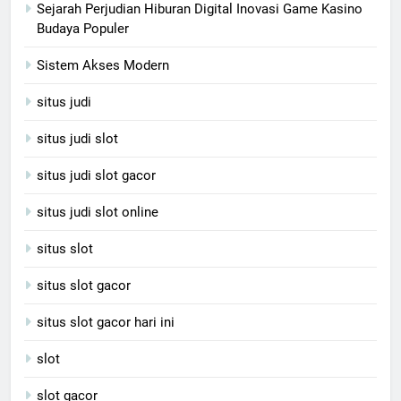
Sejarah Perjudian Hiburan Digital Inovasi Game Kasino
Budaya Populer
Sistem Akses Modern
situs judi
situs judi slot
situs judi slot gacor
situs judi slot online
situs slot
situs slot gacor
situs slot gacor hari ini
slot
slot gacor