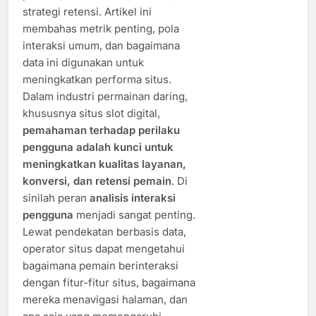
strategi retensi. Artikel ini
membahas metrik penting, pola
interaksi umum, dan bagaimana
data ini digunakan untuk
meningkatkan performa situs.
Dalam industri permainan daring,
khususnya situs slot digital,
pemahaman terhadap perilaku
pengguna adalah kunci untuk
meningkatkan kualitas layanan,
konversi, dan retensi pemain
. Di
sinilah peran
analisis interaksi
pengguna
menjadi sangat penting.
Lewat pendekatan berbasis data,
operator situs dapat mengetahui
bagaimana pemain berinteraksi
dengan fitur-fitur situs, bagaimana
mereka menavigasi halaman, dan