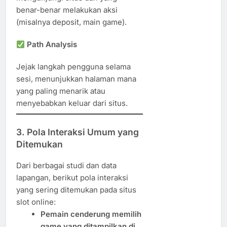
benar-benar melakukan aksi
(misalnya deposit, main game).
Path Analysis
Jejak langkah pengguna selama
sesi, menunjukkan halaman mana
yang paling menarik atau
menyebabkan keluar dari situs.
3. Pola Interaksi Umum yang
Ditemukan
Dari berbagai studi dan data
lapangan, berikut pola interaksi
yang sering ditemukan pada situs
slot online:
Pemain cenderung memilih
game yang ditampilkan di