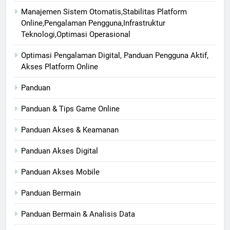
Manajemen Sistem Otomatis,Stabilitas Platform
Online,Pengalaman Pengguna,Infrastruktur
Teknologi,Optimasi Operasional
Optimasi Pengalaman Digital, Panduan Pengguna Aktif,
Akses Platform Online
Panduan
Panduan & Tips Game Online
Panduan Akses & Keamanan
Panduan Akses Digital
Panduan Akses Mobile
Panduan Bermain
Panduan Bermain & Analisis Data