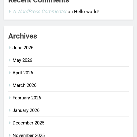
Recent Comments
A WordPress Commenter
on
Hello world!
Archives
June 2026
May 2026
April 2026
March 2026
February 2026
January 2026
December 2025
November 2025