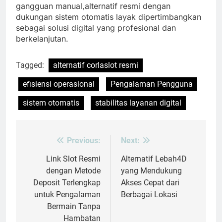
gangguan manual,alternatif resmi dengan
dukungan sistem otomatis layak dipertimbangkan
sebagai solusi digital yang profesional dan
berkelanjutan.
Tagged:
alternatif corlaslot resmi
efisiensi operasional
Pengalaman Pengguna
sistem otomatis
stabilitas layanan digital
Previous:
Next:
Post
navigation
Link Slot Resmi
Alternatif Lebah4D
dengan Metode
yang Mendukung
Deposit Terlengkap
Akses Cepat dari
untuk Pengalaman
Berbagai Lokasi
Bermain Tanpa
Hambatan