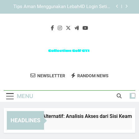
Skip
Tips Sebelum Daftar Edwinslot agar Tidak
to
Mengalami Hambatan Saat Registrasi
content
Daftar Lebah4D Mobile untuk Akses Cepat Kapan
Saja dengan Proses yang Mudah Dipahami
EDWINSLOT Link Alternatif: Analisis Akses dari
Sisi Keamanan dan Stabilitas
Tips Aman Menggunakan Lebah4D Login Setiap
Hari
Tips Sebelum Daftar Edwinslot agar Tidak
Mengalami Hambatan Saat Registrasi
Collection Golf
Temukan Koleksi Mobil Dan Merchandise
Daftar Lebah4D Mobile untuk Akses Cepat Kapan
NEWSLETTER
RANDOM NEWS
GTI
Saja dengan Proses yang Mudah Dipahami
Keren Dari Collection Golf GTI.
MENU
WINSLOT Link Alternatif: Analisis Akses dari Sisi Keamanan da
HEADLINES
Month Ago