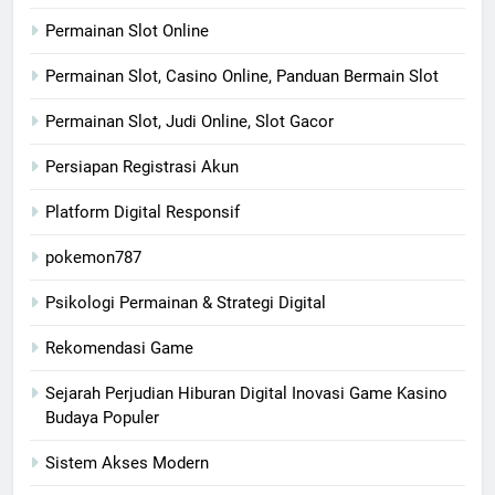
Permainan Slot Online
Permainan Slot, Casino Online, Panduan Bermain Slot
Permainan Slot, Judi Online, Slot Gacor
Persiapan Registrasi Akun
Platform Digital Responsif
pokemon787
Psikologi Permainan & Strategi Digital
Rekomendasi Game
Sejarah Perjudian Hiburan Digital Inovasi Game Kasino
Budaya Populer
Sistem Akses Modern