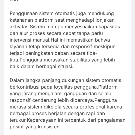
Penggunaan sistem otomatis juga mendukung
ketahanan platform saat menghadapi lonjakan
aktivitas.Sistem mampu menyesuaikan kapasitas
dan alur proses secara cepat tanpa perlu
intervensi manual.Hal ini memastikan bahwa
layanan tetap tersedia dan responsif meskipun
terjadi peningkatan beban secara tiba-
tiba.Pengguna merasakan stabilitas yang lebih
baik dalam berbagai situasi.
Dalam jangka panjang,dukungan sistem otomatis
berkontribusi pada loyalitas pengguna.Platform
yang jarang mengalami gangguan dan selalu
responsif cenderung lebih dipercaya.Pengguna
merasa sistem dikelola secara profesional karena
berbagai proses berjalan dengan rapi dan
terukur.Kepercayaan ini terbentuk dari pengalaman
positif yang konsisten.