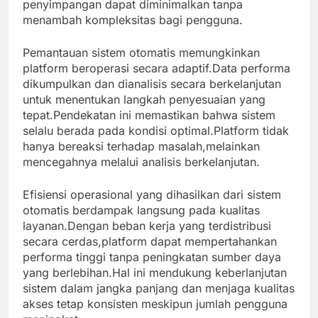
penyimpangan dapat diminimalkan tanpa
menambah kompleksitas bagi pengguna.
Pemantauan sistem otomatis memungkinkan
platform beroperasi secara adaptif.Data performa
dikumpulkan dan dianalisis secara berkelanjutan
untuk menentukan langkah penyesuaian yang
tepat.Pendekatan ini memastikan bahwa sistem
selalu berada pada kondisi optimal.Platform tidak
hanya bereaksi terhadap masalah,melainkan
mencegahnya melalui analisis berkelanjutan.
Efisiensi operasional yang dihasilkan dari sistem
otomatis berdampak langsung pada kualitas
layanan.Dengan beban kerja yang terdistribusi
secara cerdas,platform dapat mempertahankan
performa tinggi tanpa peningkatan sumber daya
yang berlebihan.Hal ini mendukung keberlanjutan
sistem dalam jangka panjang dan menjaga kualitas
akses tetap konsisten meskipun jumlah pengguna