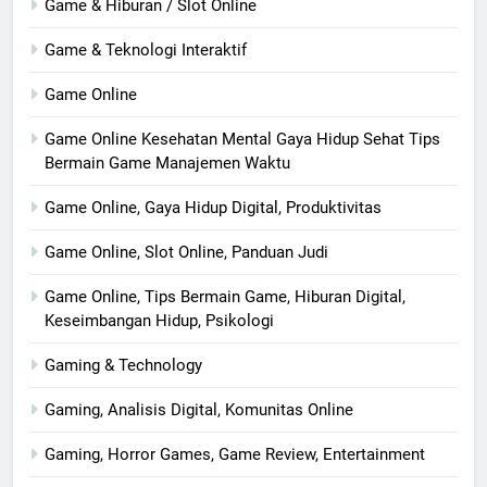
Game & Hiburan / Slot Online
Game & Teknologi Interaktif
Game Online
Game Online Kesehatan Mental Gaya Hidup Sehat Tips
Bermain Game Manajemen Waktu
Game Online, Gaya Hidup Digital, Produktivitas
Game Online, Slot Online, Panduan Judi
Game Online, Tips Bermain Game, Hiburan Digital,
Keseimbangan Hidup, Psikologi
Gaming & Technology
Gaming, Analisis Digital, Komunitas Online
Gaming, Horror Games, Game Review, Entertainment