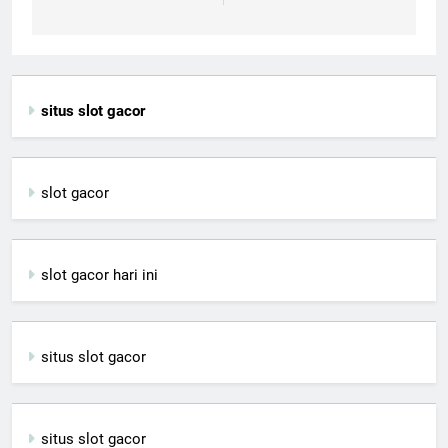
situs slot gacor
slot gacor
slot gacor hari ini
situs slot gacor
situs slot gacor