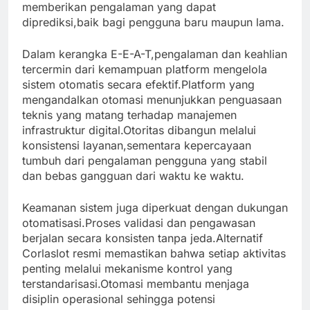
memberikan pengalaman yang dapat
diprediksi,baik bagi pengguna baru maupun lama.
Dalam kerangka E-E-A-T,pengalaman dan keahlian
tercermin dari kemampuan platform mengelola
sistem otomatis secara efektif.Platform yang
mengandalkan otomasi menunjukkan penguasaan
teknis yang matang terhadap manajemen
infrastruktur digital.Otoritas dibangun melalui
konsistensi layanan,sementara kepercayaan
tumbuh dari pengalaman pengguna yang stabil
dan bebas gangguan dari waktu ke waktu.
Keamanan sistem juga diperkuat dengan dukungan
otomatisasi.Proses validasi dan pengawasan
berjalan secara konsisten tanpa jeda.Alternatif
Corlaslot resmi memastikan bahwa setiap aktivitas
penting melalui mekanisme kontrol yang
terstandarisasi.Otomasi membantu menjaga
disiplin operasional sehingga potensi