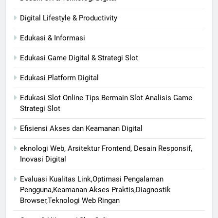
Digital Lifestyle & Productivity
Edukasi & Informasi
Edukasi Game Digital & Strategi Slot
Edukasi Platform Digital
Edukasi Slot Online Tips Bermain Slot Analisis Game
Strategi Slot
Efisiensi Akses dan Keamanan Digital
eknologi Web, Arsitektur Frontend, Desain Responsif,
Inovasi Digital
Evaluasi Kualitas Link,Optimasi Pengalaman
Pengguna,Keamanan Akses Praktis,Diagnostik
Browser,Teknologi Web Ringan