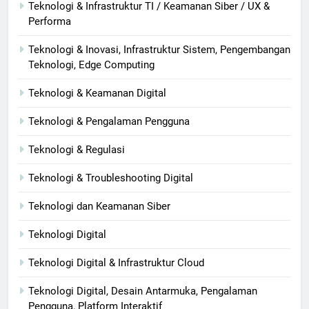
Teknologi & Infrastruktur TI / Keamanan Siber / UX &
Performa
Teknologi & Inovasi, Infrastruktur Sistem, Pengembangan
Teknologi, Edge Computing
Teknologi & Keamanan Digital
Teknologi & Pengalaman Pengguna
Teknologi & Regulasi
Teknologi & Troubleshooting Digital
Teknologi dan Keamanan Siber
Teknologi Digital
Teknologi Digital & Infrastruktur Cloud
Teknologi Digital, Desain Antarmuka, Pengalaman
Pengguna, Platform Interaktif