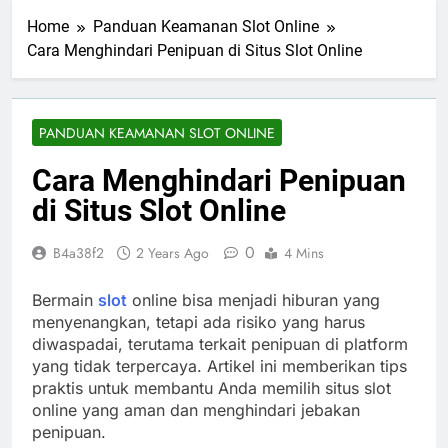
Home
Panduan Keamanan Slot Online
Cara Menghindari Penipuan di Situs Slot Online
PANDUAN KEAMANAN SLOT ONLINE
Cara Menghindari Penipuan
di Situs Slot Online
0
B4a38f2
2 Years Ago
4 Mins
Bermain
slot
online bisa menjadi hiburan yang
menyenangkan, tetapi ada risiko yang harus
diwaspadai, terutama terkait penipuan di platform
yang tidak terpercaya. Artikel ini memberikan tips
praktis untuk membantu Anda memilih situs slot
online yang aman dan menghindari jebakan
penipuan.