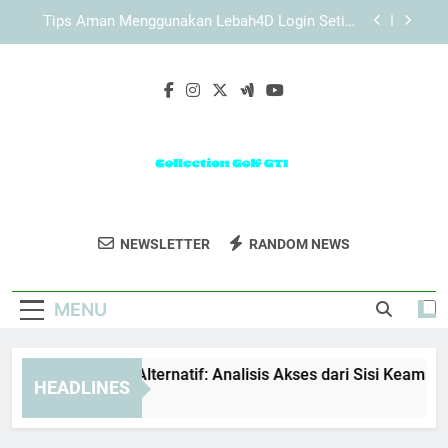
Skip
Tips Sebelum Daftar Edwinslot agar Tidak
to
Mengalami Hambatan Saat Registrasi
content
Daftar Lebah4D Mobile untuk Akses Cepat Kapan
Saja dengan Proses yang Mudah Dipahami
EDWINSLOT Link Alternatif: Analisis Akses dari
Sisi Keamanan dan Stabilitas
Tips Aman Menggunakan Lebah4D Login Setiap
Hari
Tips Sebelum Daftar Edwinslot agar Tidak
Mengalami Hambatan Saat Registrasi
Collection Golf
Temukan Koleksi Mobil Dan Merchandise
Daftar Lebah4D Mobile untuk Akses Cepat Kapan
NEWSLETTER
RANDOM NEWS
GTI
Saja dengan Proses yang Mudah Dipahami
Keren Dari Collection Golf GTI.
MENU
WINSLOT Link Alternatif: Analisis Akses dari Sisi Keamanan da
HEADLINES
Month Ago