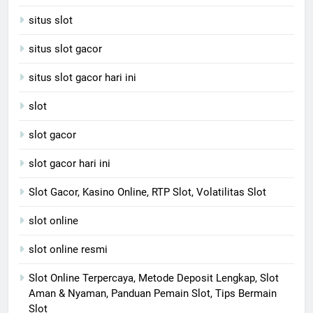
situs slot
situs slot gacor
situs slot gacor hari ini
slot
slot gacor
slot gacor hari ini
Slot Gacor, Kasino Online, RTP Slot, Volatilitas Slot
slot online
slot online resmi
Slot Online Terpercaya, Metode Deposit Lengkap, Slot
Aman & Nyaman, Panduan Pemain Slot, Tips Bermain
Slot