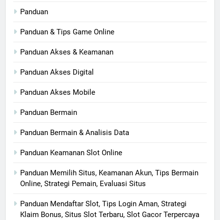
Panduan
Panduan & Tips Game Online
Panduan Akses & Keamanan
Panduan Akses Digital
Panduan Akses Mobile
Panduan Bermain
Panduan Bermain & Analisis Data
Panduan Keamanan Slot Online
Panduan Memilih Situs, Keamanan Akun, Tips Bermain
Online, Strategi Pemain, Evaluasi Situs
Panduan Mendaftar Slot, Tips Login Aman, Strategi
Klaim Bonus, Situs Slot Terbaru, Slot Gacor Terpercaya