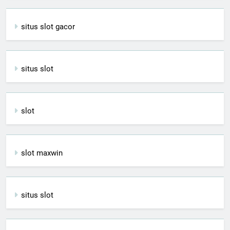
situs slot gacor
situs slot
slot
slot maxwin
situs slot