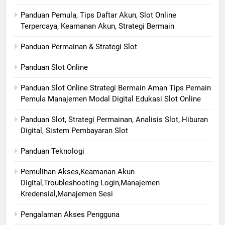
Panduan Pemula, Tips Daftar Akun, Slot Online
Terpercaya, Keamanan Akun, Strategi Bermain
Panduan Permainan & Strategi Slot
Panduan Slot Online
Panduan Slot Online Strategi Bermain Aman Tips Pemain
Pemula Manajemen Modal Digital Edukasi Slot Online
Panduan Slot, Strategi Permainan, Analisis Slot, Hiburan
Digital, Sistem Pembayaran Slot
Panduan Teknologi
Pemulihan Akses,Keamanan Akun
Digital,Troubleshooting Login,Manajemen
Kredensial,Manajemen Sesi
Pengalaman Akses Pengguna