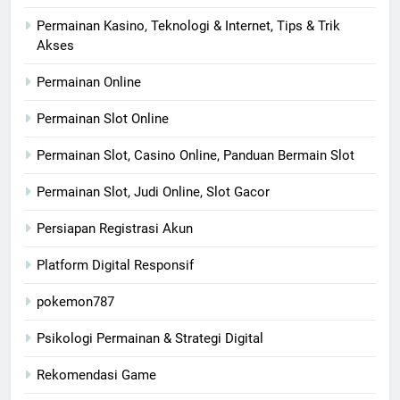
Permainan Kasino, Teknologi & Internet, Tips & Trik
Akses
Permainan Online
Permainan Slot Online
Permainan Slot, Casino Online, Panduan Bermain Slot
Permainan Slot, Judi Online, Slot Gacor
Persiapan Registrasi Akun
Platform Digital Responsif
pokemon787
Psikologi Permainan & Strategi Digital
Rekomendasi Game