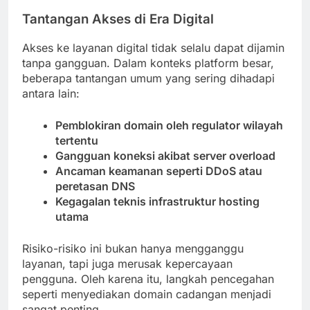
Tantangan Akses di Era Digital
Akses ke layanan digital tidak selalu dapat dijamin
tanpa gangguan. Dalam konteks platform besar,
beberapa tantangan umum yang sering dihadapi
antara lain:
Pemblokiran domain oleh regulator wilayah
tertentu
Gangguan koneksi akibat server overload
Ancaman keamanan seperti DDoS atau
peretasan DNS
Kegagalan teknis infrastruktur hosting
utama
Risiko-risiko ini bukan hanya mengganggu
layanan, tapi juga merusak kepercayaan
pengguna. Oleh karena itu, langkah pencegahan
seperti menyediakan domain cadangan menjadi
sangat penting.