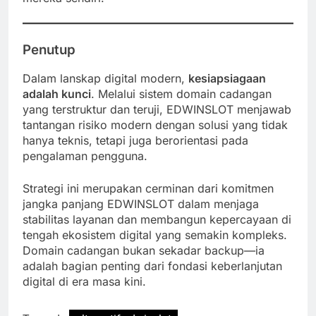
Penutup
Dalam lanskap digital modern,
kesiapsiagaan
adalah kunci
. Melalui sistem domain cadangan
yang terstruktur dan teruji, EDWINSLOT menjawab
tantangan risiko modern dengan solusi yang tidak
hanya teknis, tetapi juga berorientasi pada
pengalaman pengguna.
Strategi ini merupakan cerminan dari komitmen
jangka panjang EDWINSLOT dalam menjaga
stabilitas layanan dan membangun kepercayaan di
tengah ekosistem digital yang semakin kompleks.
Domain cadangan bukan sekadar backup—ia
adalah bagian penting dari fondasi keberlanjutan
digital di era masa kini.