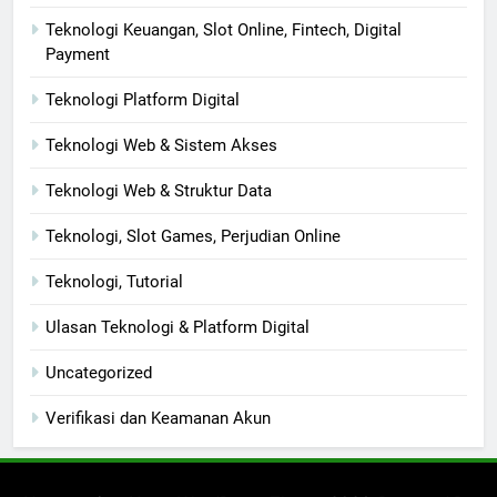
Teknologi Keuangan, Slot Online, Fintech, Digital
Payment
Teknologi Platform Digital
Teknologi Web & Sistem Akses
Teknologi Web & Struktur Data
Teknologi, Slot Games, Perjudian Online
Teknologi, Tutorial
Ulasan Teknologi & Platform Digital
Uncategorized
Verifikasi dan Keamanan Akun