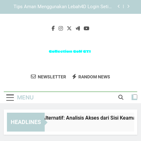
Skip
Tips Sebelum Daftar Edwinslot agar Tidak
to
Mengalami Hambatan Saat Registrasi
content
Daftar Lebah4D Mobile untuk Akses Cepat Kapan
Saja dengan Proses yang Mudah Dipahami
EDWINSLOT Link Alternatif: Analisis Akses dari
Sisi Keamanan dan Stabilitas
Tips Aman Menggunakan Lebah4D Login Setiap
Hari
Tips Sebelum Daftar Edwinslot agar Tidak
Mengalami Hambatan Saat Registrasi
Collection Golf
Temukan Koleksi Mobil Dan Merchandise
Daftar Lebah4D Mobile untuk Akses Cepat Kapan
NEWSLETTER
RANDOM NEWS
GTI
Saja dengan Proses yang Mudah Dipahami
Keren Dari Collection Golf GTI.
MENU
WINSLOT Link Alternatif: Analisis Akses dari Sisi Keamanan da
HEADLINES
onth Ago