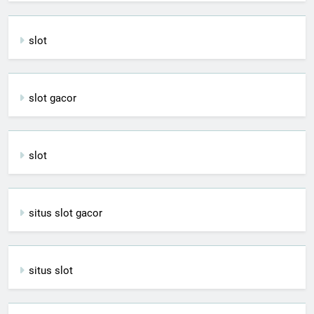
slot
slot gacor
slot
situs slot gacor
situs slot