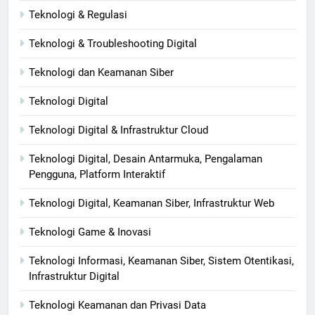
Teknologi & Regulasi
Teknologi & Troubleshooting Digital
Teknologi dan Keamanan Siber
Teknologi Digital
Teknologi Digital & Infrastruktur Cloud
Teknologi Digital, Desain Antarmuka, Pengalaman
Pengguna, Platform Interaktif
Teknologi Digital, Keamanan Siber, Infrastruktur Web
Teknologi Game & Inovasi
Teknologi Informasi, Keamanan Siber, Sistem Otentikasi,
Infrastruktur Digital
Teknologi Keamanan dan Privasi Data