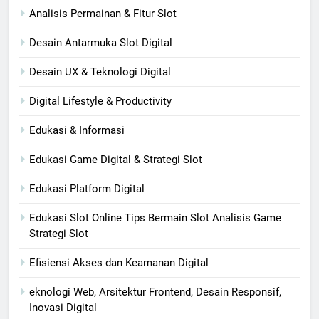
Analisis Permainan & Fitur Slot
Desain Antarmuka Slot Digital
Desain UX & Teknologi Digital
Digital Lifestyle & Productivity
Edukasi & Informasi
Edukasi Game Digital & Strategi Slot
Edukasi Platform Digital
Edukasi Slot Online Tips Bermain Slot Analisis Game
Strategi Slot
Efisiensi Akses dan Keamanan Digital
eknologi Web, Arsitektur Frontend, Desain Responsif,
Inovasi Digital