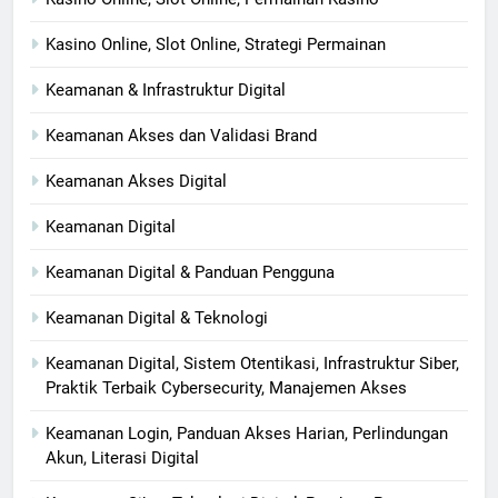
Kasino Online, Slot Online, Strategi Permainan
Keamanan & Infrastruktur Digital
Keamanan Akses dan Validasi Brand
Keamanan Akses Digital
Keamanan Digital
Keamanan Digital & Panduan Pengguna
Keamanan Digital & Teknologi
Keamanan Digital, Sistem Otentikasi, Infrastruktur Siber,
Praktik Terbaik Cybersecurity, Manajemen Akses
Keamanan Login, Panduan Akses Harian, Perlindungan
Akun, Literasi Digital