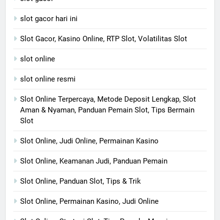
slot gacor hari ini
Slot Gacor, Kasino Online, RTP Slot, Volatilitas Slot
slot online
slot online resmi
Slot Online Terpercaya, Metode Deposit Lengkap, Slot
Aman & Nyaman, Panduan Pemain Slot, Tips Bermain
Slot
Slot Online, Judi Online, Permainan Kasino
Slot Online, Keamanan Judi, Panduan Pemain
Slot Online, Panduan Slot, Tips & Trik
Slot Online, Permainan Kasino, Judi Online