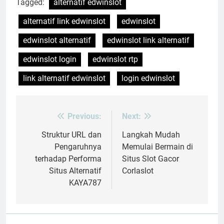
Tagged:
alternatif edwinslot
alternatif link edwinslot
edwinslot
edwinslot alternatif
edwinslot link alternatif
edwinslot login
edwinslot rtp
link alternatif edwinslot
login edwinslot
Previous:
Next:
Post
navigation
Struktur URL dan
Langkah Mudah
Pengaruhnya
Memulai Bermain di
terhadap Performa
Situs Slot Gacor
Situs Alternatif
Corlaslot
KAYA787