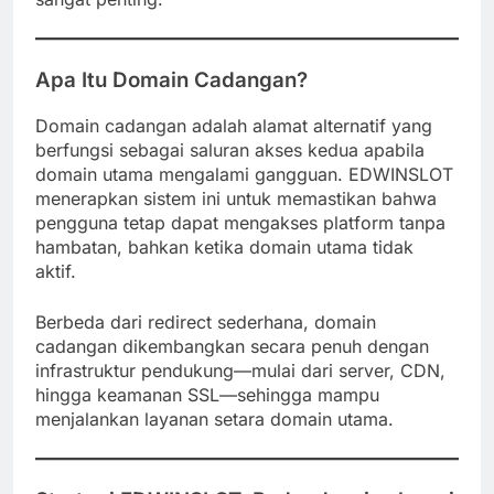
Apa Itu Domain Cadangan?
Domain cadangan adalah alamat alternatif yang
berfungsi sebagai saluran akses kedua apabila
domain utama mengalami gangguan. EDWINSLOT
menerapkan sistem ini untuk memastikan bahwa
pengguna tetap dapat mengakses platform tanpa
hambatan, bahkan ketika domain utama tidak
aktif.
Berbeda dari redirect sederhana, domain
cadangan dikembangkan secara penuh dengan
infrastruktur pendukung—mulai dari server, CDN,
hingga keamanan SSL—sehingga mampu
menjalankan layanan setara domain utama.