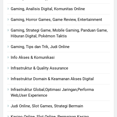
Gaming, Analisis Digital, Komunitas Online
Gaming, Horror Games, Game Review, Entertainment
Gaming, Strategi Game, Mobile Gaming, Panduan Game,
Hiburan Digital, Pokémon Taktis
Gaming, Tips dan Trik, Judi Online
Info Akses & Komunikasi
Infrastruktur & Quality Assurance
Infrastruktur Domain & Keamanan Akses Digital
Infrastruktur Global,Optimasi Jaringan,Performa
Web,User Experience
Judi Online, Slot Games, Strategi Bermain
Kasino Online, Slot Online, Permainan Kasino