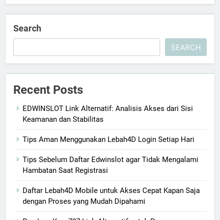
Search
SEARCH
Recent Posts
EDWINSLOT Link Alternatif: Analisis Akses dari Sisi
Keamanan dan Stabilitas
Tips Aman Menggunakan Lebah4D Login Setiap Hari
Tips Sebelum Daftar Edwinslot agar Tidak Mengalami
Hambatan Saat Registrasi
Daftar Lebah4D Mobile untuk Akses Cepat Kapan Saja
dengan Proses yang Mudah Dipahami