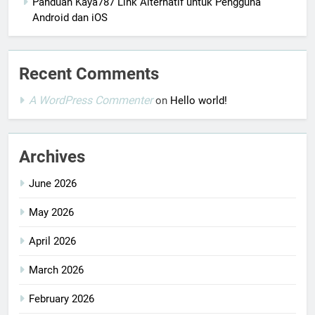
Panduan Kaya787 Link Alternatif untuk Pengguna
Android dan iOS
Recent Comments
A WordPress Commenter
on
Hello world!
Archives
June 2026
May 2026
April 2026
March 2026
February 2026