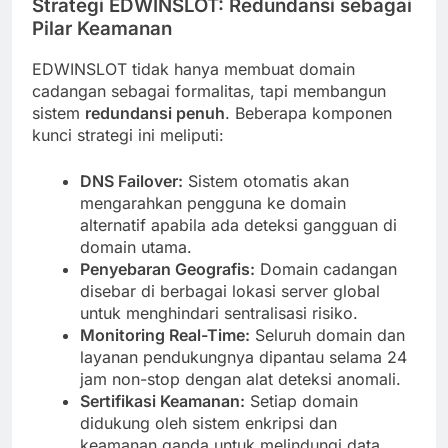
Strategi EDWINSLOT: Redundansi sebagai
Pilar Keamanan
EDWINSLOT tidak hanya membuat domain
cadangan sebagai formalitas, tapi membangun
sistem
redundansi penuh
. Beberapa komponen
kunci strategi ini meliputi:
DNS Failover:
Sistem otomatis akan
mengarahkan pengguna ke domain
alternatif apabila ada deteksi gangguan di
domain utama.
Penyebaran Geografis:
Domain cadangan
disebar di berbagai lokasi server global
untuk menghindari sentralisasi risiko.
Monitoring Real-Time:
Seluruh domain dan
layanan pendukungnya dipantau selama 24
jam non-stop dengan alat deteksi anomali.
Sertifikasi Keamanan:
Setiap domain
didukung oleh sistem enkripsi dan
keamanan ganda untuk melindungi data