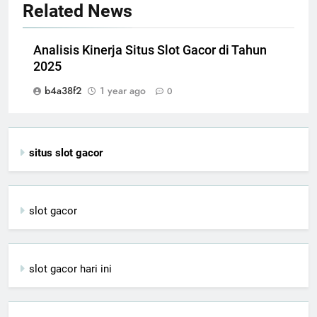
Related News
Analisis Kinerja Situs Slot Gacor di Tahun
2025
b4a38f2
1 year ago
0
situs slot gacor
slot gacor
slot gacor hari ini