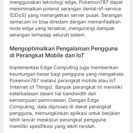
menggunakan teknologi edge, Pokemon787 dapat
meminimalkan potensi serangan denial-of-service
(DDoS) yang menargetkan server pusat. Serangan
semacam ini bisa diredam dengan memanfaatkan
node edge yang tersebar, mengurangi dampak
serangan terhadap seluruh sistem.
Mengoptimalkan Pengalaman Pengguna
di Perangkat Mobile dan IoT
Implementasi Edge Computing juga memberikan
keuntungan besar bagi pengguna yang mengakses
Pokemon787 melalui perangkat mobile atau IoT
(Internet of Things). Banyak perangkat ini memiliki
keterbatasan dalam hal bandwidth dan
kemampuan pemrosesan. Dengan Edge
Computing, data diproses di dekat perangkat
pengguna, memungkinkan aplikasi untuk berjalan
lebih lancar meskipun perangkat pengguna
memiliki spesifikasi yang lebih rendah.