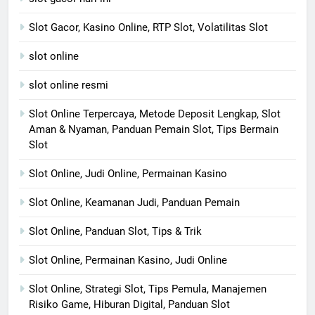
Slot Gacor, Kasino Online, RTP Slot, Volatilitas Slot
slot online
slot online resmi
Slot Online Terpercaya, Metode Deposit Lengkap, Slot
Aman & Nyaman, Panduan Pemain Slot, Tips Bermain
Slot
Slot Online, Judi Online, Permainan Kasino
Slot Online, Keamanan Judi, Panduan Pemain
Slot Online, Panduan Slot, Tips & Trik
Slot Online, Permainan Kasino, Judi Online
Slot Online, Strategi Slot, Tips Pemula, Manajemen
Risiko Game, Hiburan Digital, Panduan Slot