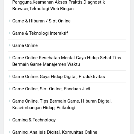
Pengguna,Keamanan Akses Praktis,Diagnostik
Browser,Teknologi Web Ringan
Game & Hiburan / Slot Online
Game & Teknologi Interaktif
Game Online
Game Online Kesehatan Mental Gaya Hidup Sehat Tips
Bermain Game Manajemen Waktu
Game Online, Gaya Hidup Digital, Produktivitas
Game Online, Slot Online, Panduan Judi
Game Online, Tips Bermain Game, Hiburan Digital,
Keseimbangan Hidup, Psikologi
Gaming & Technology
Gaming, Analisis Digital, Komunitas Online