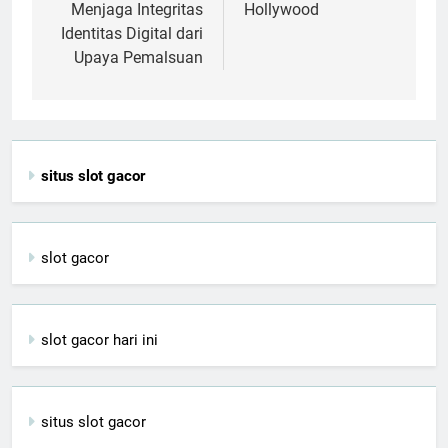
Menjaga Integritas
Hollywood
Identitas Digital dari
Upaya Pemalsuan
situs slot gacor
slot gacor
slot gacor hari ini
situs slot gacor