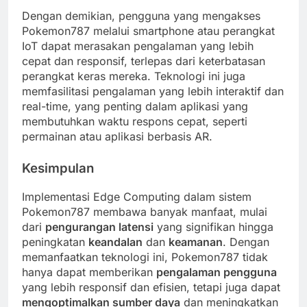
Dengan demikian, pengguna yang mengakses
Pokemon787 melalui smartphone atau perangkat
IoT dapat merasakan pengalaman yang lebih
cepat dan responsif, terlepas dari keterbatasan
perangkat keras mereka. Teknologi ini juga
memfasilitasi pengalaman yang lebih interaktif dan
real-time, yang penting dalam aplikasi yang
membutuhkan waktu respons cepat, seperti
permainan atau aplikasi berbasis AR.
Kesimpulan
Implementasi Edge Computing dalam sistem
Pokemon787 membawa banyak manfaat, mulai
dari
pengurangan latensi
yang signifikan hingga
peningkatan
keandalan
dan
keamanan
. Dengan
memanfaatkan teknologi ini, Pokemon787 tidak
hanya dapat memberikan
pengalaman pengguna
yang lebih responsif dan efisien, tetapi juga dapat
mengoptimalkan sumber daya
dan meningkatkan