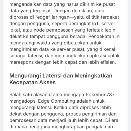
mengandalkan data yang harus dikirim ke pusat
data yang terpusat. Dengan demikian, data
diproses di “edge” jaringan—yaitu di titik terdekat
dengan pengguna, seperti perangkat IoT, server
lokal, atau node pemrosesan yang terletak lebih
dekat ke tempat pengguna berada. Pendekatan ini
mengurangi waktu yang dibutuhkan untuk
mengirimkan data ke server pusat, yang dikenal
sebagai latensi, dan memungkinkan aplikasi untuk
merespons dengan lebih cepat dan lebih efisien.
Mengurangi Latensi dan Meningkatkan
Kecepatan Akses
Salah satu alasan utama mengapa Pokemon787
mengadopsi Edge Computing adalah untuk
mengurangi latensi. Ketika data diproses lebih
dekat dengan pengguna, proses pengiriman dan
pemrosesan data menjadi jauh lebih cepat. Di era
di mana pengguna mengharapkan pengalaman