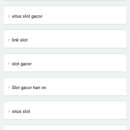
situs slot gacor
link slot
slot gacor
Slot gacor hari ini
situs slot