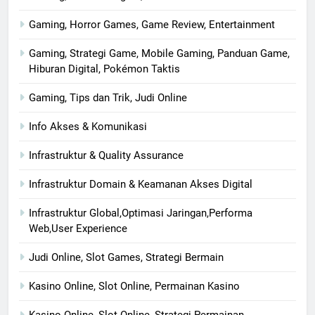
Gaming, Horror Games, Game Review, Entertainment
Gaming, Strategi Game, Mobile Gaming, Panduan Game,
Hiburan Digital, Pokémon Taktis
Gaming, Tips dan Trik, Judi Online
Info Akses & Komunikasi
Infrastruktur & Quality Assurance
Infrastruktur Domain & Keamanan Akses Digital
Infrastruktur Global,Optimasi Jaringan,Performa
Web,User Experience
Judi Online, Slot Games, Strategi Bermain
Kasino Online, Slot Online, Permainan Kasino