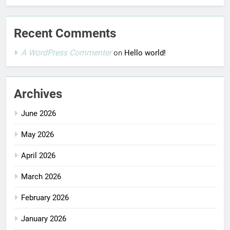
Recent Comments
A WordPress Commenter
on
Hello world!
Archives
June 2026
May 2026
April 2026
March 2026
February 2026
January 2026