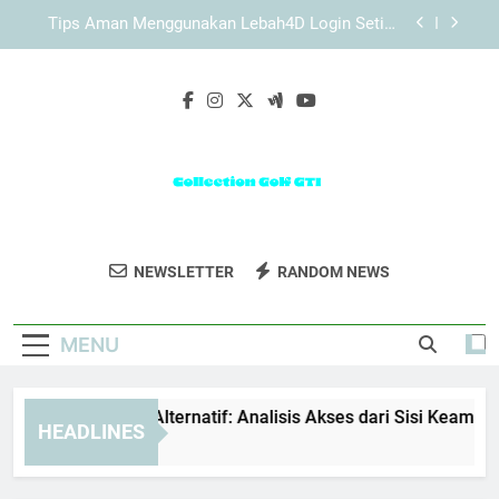
Skip
Tips Sebelum Daftar Edwinslot agar Tidak
to
Mengalami Hambatan Saat Registrasi
content
Daftar Lebah4D Mobile untuk Akses Cepat Kapan
Saja dengan Proses yang Mudah Dipahami
EDWINSLOT Link Alternatif: Analisis Akses dari
Sisi Keamanan dan Stabilitas
Tips Aman Menggunakan Lebah4D Login Setiap
Hari
Tips Sebelum Daftar Edwinslot agar Tidak
Mengalami Hambatan Saat Registrasi
Collection Golf
Temukan Koleksi Mobil Dan Merchandise
Daftar Lebah4D Mobile untuk Akses Cepat Kapan
NEWSLETTER
RANDOM NEWS
GTI
Saja dengan Proses yang Mudah Dipahami
Keren Dari Collection Golf GTI.
MENU
WINSLOT Link Alternatif: Analisis Akses dari Sisi Keamanan da
HEADLINES
Month Ago